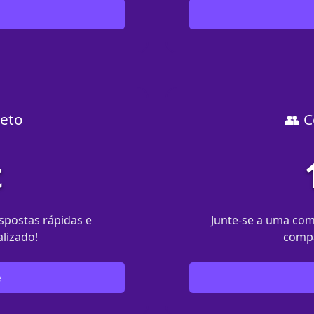
reto
👥 
t
espostas rápidas e
Junte-se a uma com
lizado!
compa
e