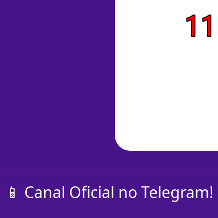
📱 Canal Oficial no Telegram!