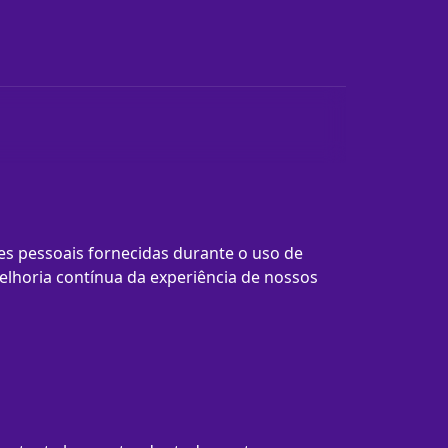
es pessoais fornecidas durante o uso de
elhoria contínua da experiência de nossos