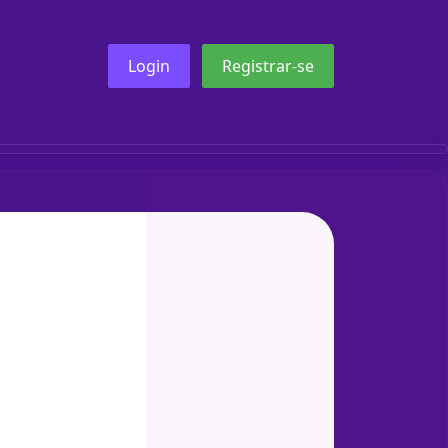
Login
Registrar-se