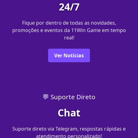
24/7
Fique por dentro de todas as novidades,
promoções e eventos da 11Win Game em tempo
real!
Ver Notícias
💬 Suporte Direto
Chat
Suporte direto via Telegram, respostas rápidas e
atendimento personalizado!