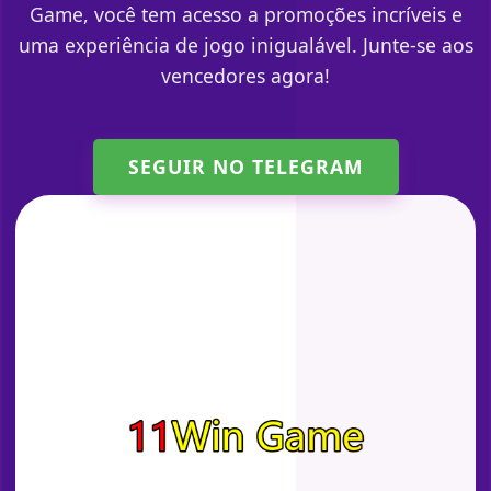
Game, você tem acesso a promoções incríveis e
uma experiência de jogo inigualável. Junte-se aos
vencedores agora!
SEGUIR NO TELEGRAM