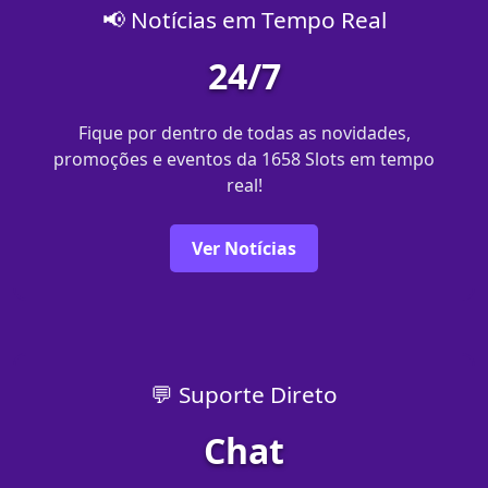
📢 Notícias em Tempo Real
24/7
Fique por dentro de todas as novidades,
promoções e eventos da 1658 Slots em tempo
real!
Ver Notícias
💬 Suporte Direto
Chat