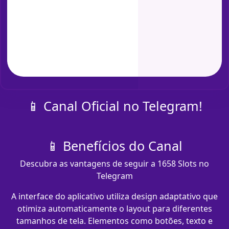
📱 Canal Oficial no Telegram!
📱 Benefícios do Canal
Descubra as vantagens de seguir a 1658 Slots no
Telegram
A interface do aplicativo utiliza design adaptativo que
otimiza automaticamente o layout para diferentes
tamanhos de tela. Elementos como botões, texto e