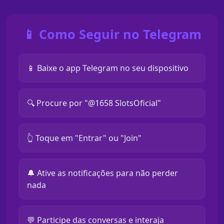
📱 Como Seguir no Telegram
📱 Baixe o app Telegram no seu dispositivo
🔍 Procure por "@1658 SlotsOficial"
👆 Toque em "Entrar" ou "Join"
🔔 Ative as notificações para não perder
nada
💬 Participe das conversas e interaja