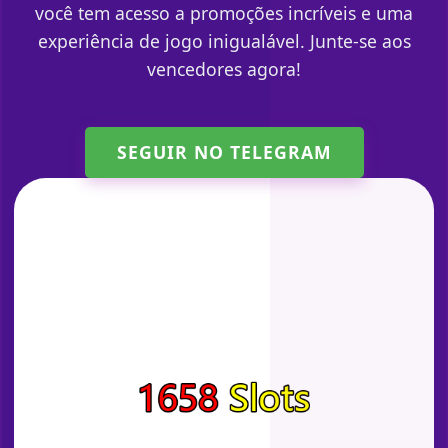
você tem acesso a promoções incríveis e uma
experiência de jogo inigualável. Junte-se aos
vencedores agora!
SEGUIR NO TELEGRAM