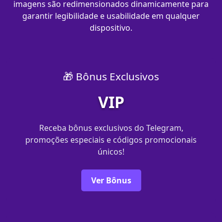
imagens são redimensionados dinamicamente para
garantir legibilidade e usabilidade em qualquer
dispositivo.
🎁 Bônus Exclusivos
VIP
Receba bônus exclusivos do Telegram,
promoções especiais e códigos promocionais
únicos!
Ver Bônus