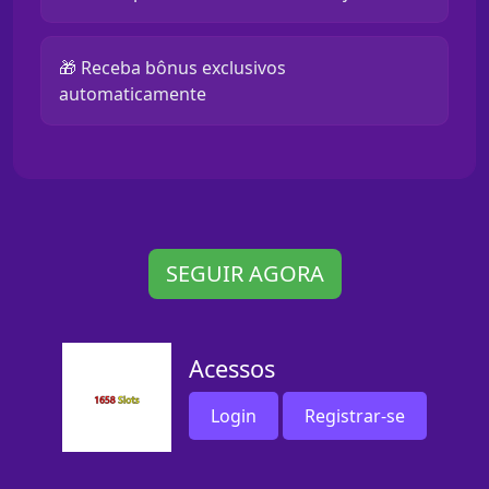
🎁 Receba bônus exclusivos
automaticamente
SEGUIR AGORA
Acessos
Login
Registrar-se