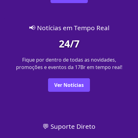
📢 Notícias em Tempo Real
24/7
Fique por dentro de todas as novidades,
promoções e eventos da 17Br em tempo real!
Ver Notícias
💬 Suporte Direto