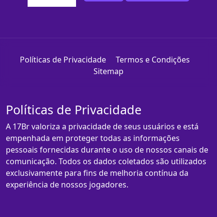
Políticas de Privacidade
Termos e Condições
Sitemap
Políticas de Privacidade
A 17Br valoriza a privacidade de seus usuários e está
empenhada em proteger todas as informações
pessoais fornecidas durante o uso de nossos canais de
comunicação. Todos os dados coletados são utilizados
exclusivamente para fins de melhoria contínua da
experiência de nossos jogadores.