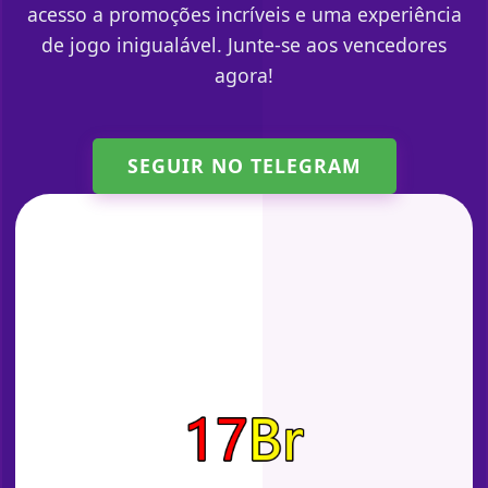
acesso a promoções incríveis e uma experiência
de jogo inigualável. Junte-se aos vencedores
agora!
SEGUIR NO TELEGRAM