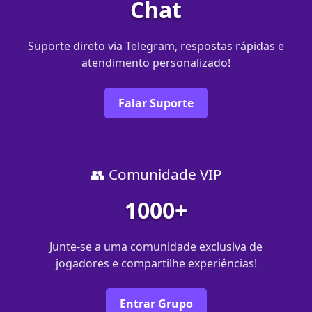
Chat
Suporte direto via Telegram, respostas rápidas e
atendimento personalizado!
Falar Suporte
👥 Comunidade VIP
1000+
Junte-se a uma comunidade exclusiva de
jogadores e compartilhe experiências!
Entrar Grupo