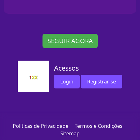
SEGUIR AGORA
Acessos
Login
Registrar-se
Políticas de Privacidade
Termos e Condições
Sitemap