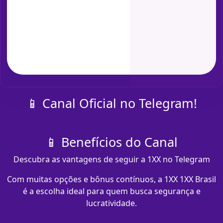
📱 Canal Oficial no Telegram!
📱 Benefícios do Canal
Descubra as vantagens de seguir a 1XX no Telegram
Com muitas opções e bônus contínuos, a 1XX 1XX Brasil
é a escolha ideal para quem busca segurança e
lucratividade.