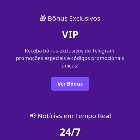
🎁 Bônus Exclusivos
VIP
Receba bônus exclusivos do Telegram,
promoções especiais e códigos promocionais
únicos!
Ver Bônus
📢 Notícias em Tempo Real
24/7