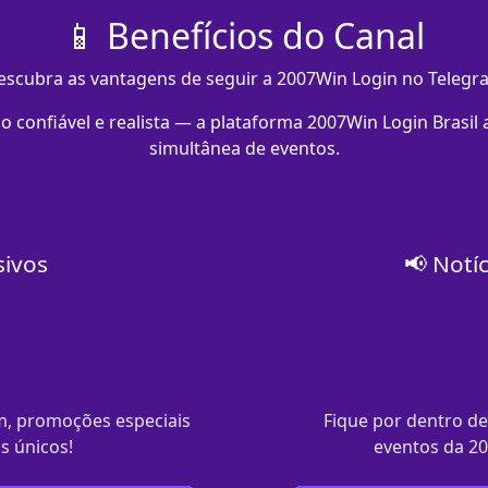
📱 Benefícios do Canal
escubra as vantagens de seguir a 2007Win Login no Telegr
 confiável e realista — a plataforma 2007Win Login Brasil
simultânea de eventos.
sivos
📢 Notí
m, promoções especiais
Fique por dentro d
s únicos!
eventos da 2