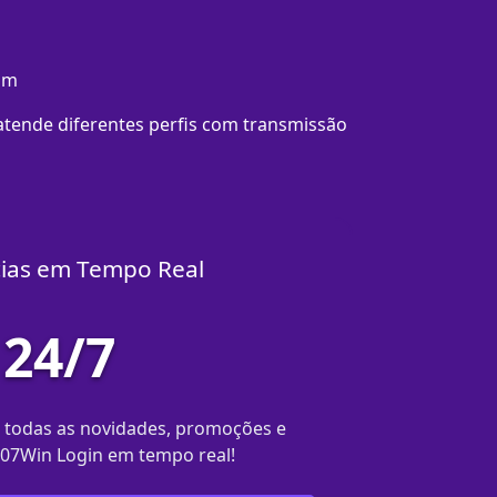
am
 atende diferentes perfis com transmissão
cias em Tempo Real
24/7
e todas as novidades, promoções e
007Win Login em tempo real!