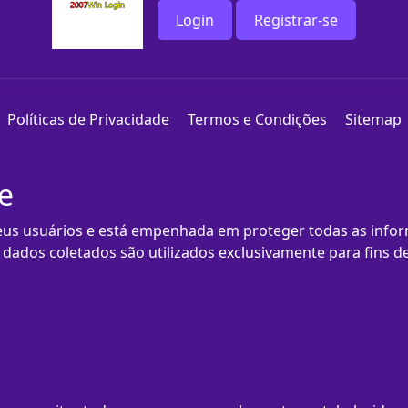
Login
Registrar-se
Políticas de Privacidade
Termos e Condições
Sitemap
de
seus usuários e está empenhada em proteger todas as info
dados coletados são utilizados exclusivamente para fins d