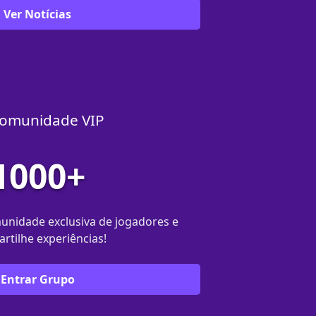
Ver Notícias
Comunidade VIP
1000+
unidade exclusiva de jogadores e
rtilhe experiências!
Entrar Grupo