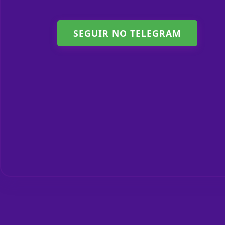
SEGUIR NO TELEGRAM