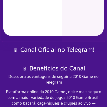
📱 Canal Oficial no Telegram!
📱 Benefícios do Canal
Descubra as vantagens de seguir a 2010 Game no
Telegram
Plataforma online da 2010 Game , o site mais seguro
com a maior variedade de jogos 2010 Game Brasil ,
como bacará, caça-níqueis e crupiês ao vivo —