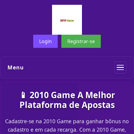
Login
Registrar-se
Menu
📱 2010 Game A Melhor
Plataforma de Apostas
Cadastre-se na 2010 Game para ganhar bônus no
cadastro e em cada recarga. Com a 2010 Game,