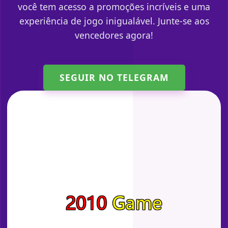
você tem acesso a promoções incríveis e uma
experiência de jogo inigualável. Junte-se aos
vencedores agora!
SEGUIR NO TELEGRAM