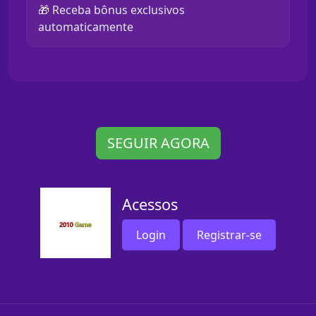
🎁 Receba bônus exclusivos
automaticamente
SEGUIR AGORA
Acessos
Login
Registrar-se