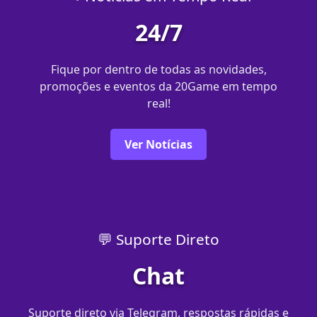
24/7
Fique por dentro de todas as novidades,
promoções e eventos da 20Game em tempo
real!
Ver Notícias
💬 Suporte Direto
Chat
Suporte direto via Telegram, respostas rápidas e