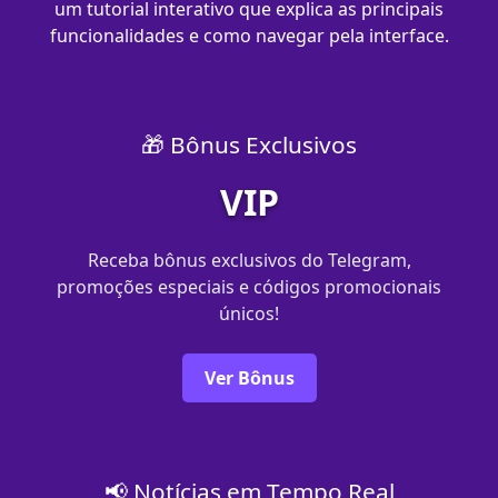
um tutorial interativo que explica as principais
funcionalidades e como navegar pela interface.
🎁 Bônus Exclusivos
VIP
Receba bônus exclusivos do Telegram,
promoções especiais e códigos promocionais
únicos!
Ver Bônus
📢 Notícias em Tempo Real