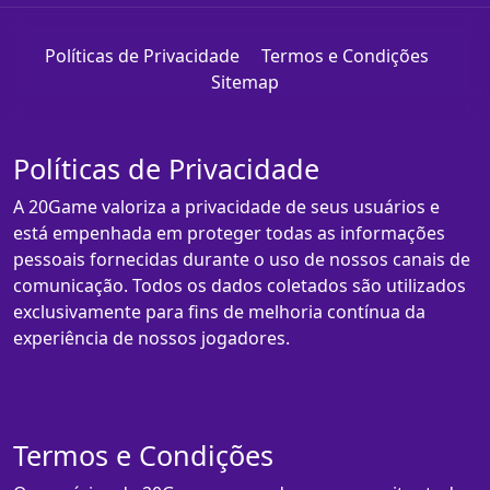
Políticas de Privacidade
Termos e Condições
Sitemap
Políticas de Privacidade
A 20Game valoriza a privacidade de seus usuários e
está empenhada em proteger todas as informações
pessoais fornecidas durante o uso de nossos canais de
comunicação. Todos os dados coletados são utilizados
exclusivamente para fins de melhoria contínua da
experiência de nossos jogadores.
Termos e Condições