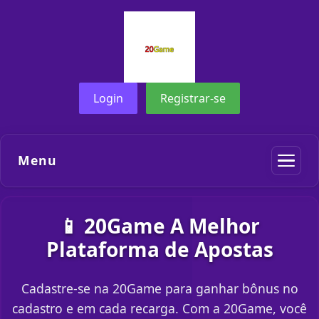
Login
Registrar-se
Menu
📱 20Game A Melhor
Plataforma de Apostas
Cadastre-se na 20Game para ganhar bônus no
cadastro e em cada recarga. Com a 20Game, você