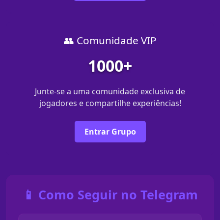
👥 Comunidade VIP
1000+
Junte-se a uma comunidade exclusiva de
jogadores e compartilhe experiências!
Entrar Grupo
📱 Como Seguir no Telegram