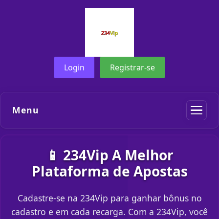
Login
Registrar-se
Menu
📱 234Vip A Melhor
Plataforma de Apostas
Cadastre-se na 234Vip para ganhar bônus no
cadastro e em cada recarga. Com a 234Vip, você