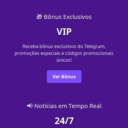
🎁 Bônus Exclusivos
VIP
Receba bônus exclusivos do Telegram,
promoções especiais e códigos promocionais
únicos!
Ver Bônus
📢 Notícias em Tempo Real
24/7