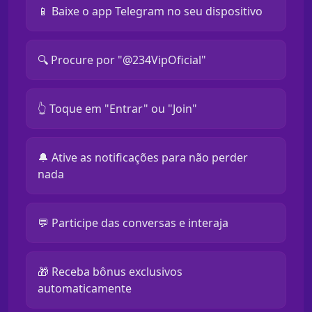
📱 Baixe o app Telegram no seu dispositivo
🔍 Procure por "@234VipOficial"
👆 Toque em "Entrar" ou "Join"
🔔 Ative as notificações para não perder
nada
💬 Participe das conversas e interaja
🎁 Receba bônus exclusivos
automaticamente