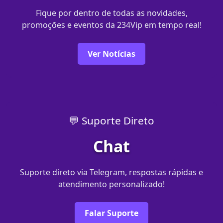
Fique por dentro de todas as novidades,
promoções e eventos da 234Vip em tempo real!
Ver Notícias
💬 Suporte Direto
Chat
Suporte direto via Telegram, respostas rápidas e
atendimento personalizado!
Falar Suporte