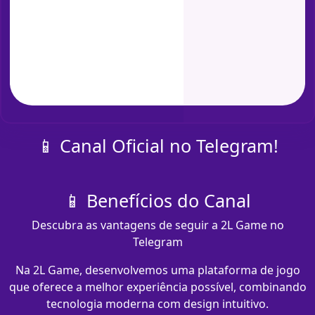
📱 Canal Oficial no Telegram!
📱 Benefícios do Canal
Descubra as vantagens de seguir a 2L Game no
Telegram
Na 2L Game, desenvolvemos uma plataforma de jogo
que oferece a melhor experiência possível, combinando
tecnologia moderna com design intuitivo.