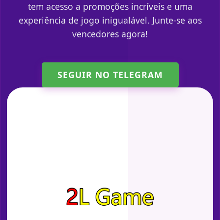
tem acesso a promoções incríveis e uma
experiência de jogo inigualável. Junte-se aos
vencedores agora!
SEGUIR NO TELEGRAM