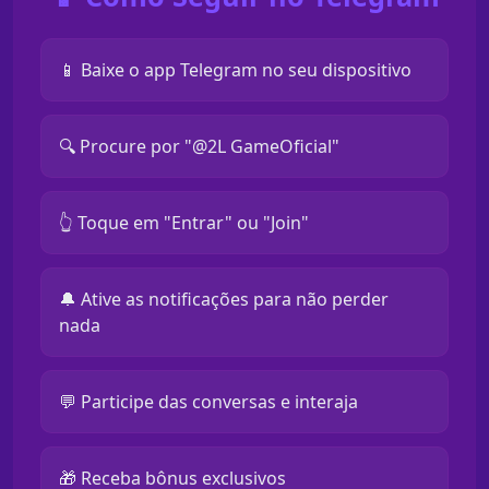
📱 Baixe o app Telegram no seu dispositivo
🔍 Procure por "@2L GameOficial"
👆 Toque em "Entrar" ou "Join"
🔔 Ative as notificações para não perder
nada
💬 Participe das conversas e interaja
🎁 Receba bônus exclusivos