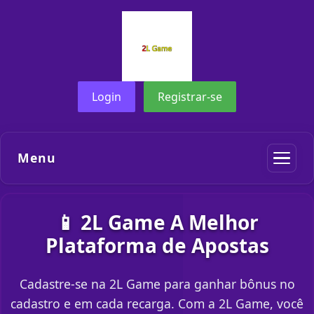
Login
Registrar-se
Menu
📱 2L Game A Melhor
Plataforma de Apostas
Cadastre-se na 2L Game para ganhar bônus no
cadastro e em cada recarga. Com a 2L Game, você