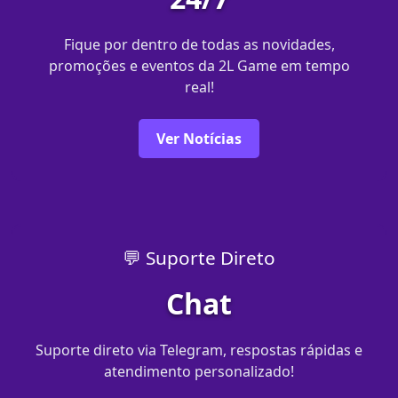
Fique por dentro de todas as novidades,
promoções e eventos da 2L Game em tempo
real!
Ver Notícias
💬 Suporte Direto
Chat
Suporte direto via Telegram, respostas rápidas e
atendimento personalizado!