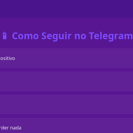
📱 Como Seguir no Telegram
ositivo
erder nada