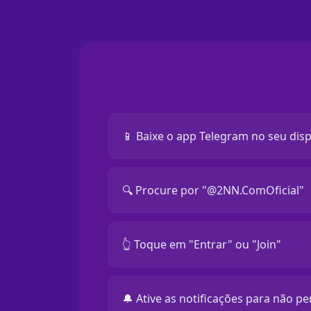
📱 Baixe o app Telegram no seu disp
🔍 Procure por "@2NN.ComOficial"
👆 Toque em "Entrar" ou "Join"
🔔 Ative as notificações para não p