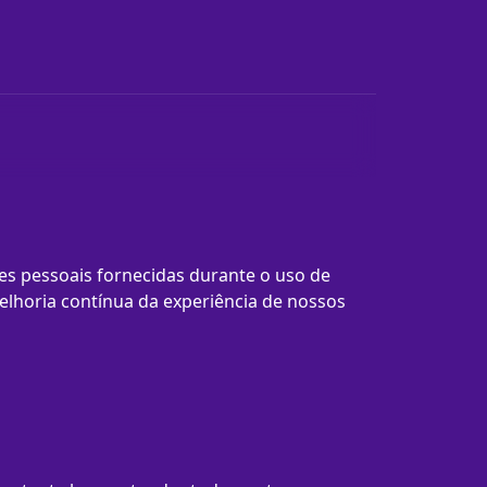
es pessoais fornecidas durante o uso de
elhoria contínua da experiência de nossos