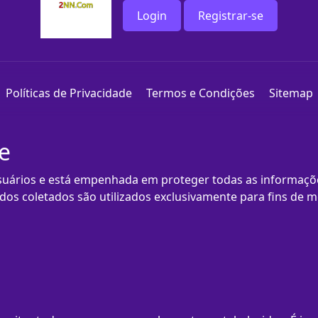
Login
Registrar-se
Políticas de Privacidade
Termos e Condições
Sitemap
de
usuários e está empenhada em proteger todas as informaçõ
os coletados são utilizados exclusivamente para fins de m