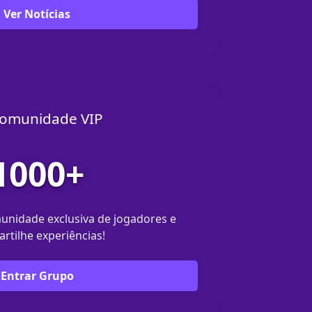
Ver Notícias
Comunidade VIP
1000+
unidade exclusiva de jogadores e
rtilhe experiências!
Entrar Grupo