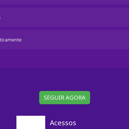
a
aticamente
SEGUIR AGORA
Acessos