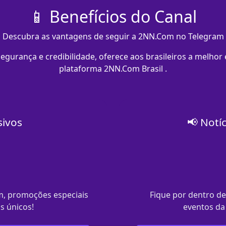
📱 Benefícios do Canal
Descubra as vantagens de seguir a 2NN.Com no Telegram
egurança e credibilidade, oferece aos brasileiros a melhor
plataforma 2NN.Com Brasil .
sivos
📢 Notí
m, promoções especiais
Fique por dentro d
s únicos!
eventos da