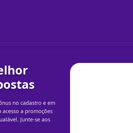
elhor
postas
ônus no cadastro e em
m acesso a promoções
ualável. Junte-se aos