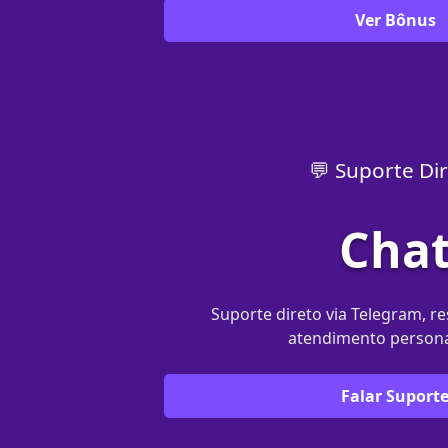
Ver Bônus
💬 Suporte Di
Cha
Suporte direto via Telegram, r
atendimento persona
Falar Suport