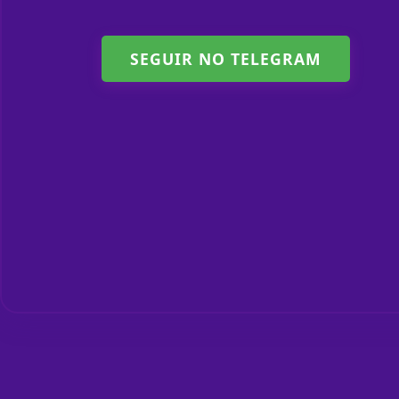
SEGUIR NO TELEGRAM