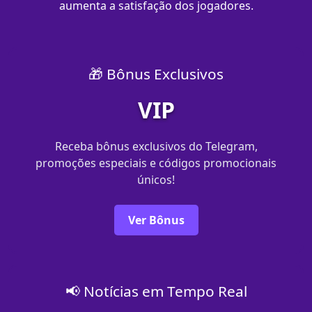
aumenta a satisfação dos jogadores.
🎁 Bônus Exclusivos
VIP
Receba bônus exclusivos do Telegram,
promoções especiais e códigos promocionais
únicos!
Ver Bônus
📢 Notícias em Tempo Real