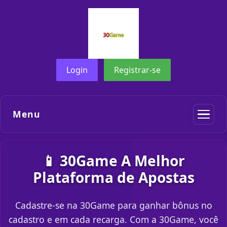
Login
Registrar-se
Menu
📱 30Game A Melhor
Plataforma de Apostas
Cadastre-se na 30Game para ganhar bônus no
cadastro e em cada recarga. Com a 30Game, você