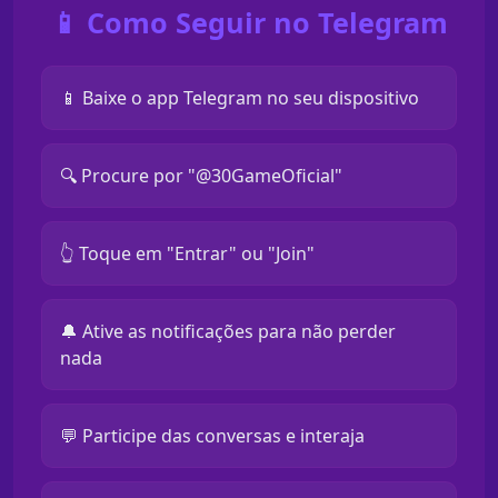
📱 Como Seguir no Telegram
📱 Baixe o app Telegram no seu dispositivo
🔍 Procure por "@30GameOficial"
👆 Toque em "Entrar" ou "Join"
🔔 Ative as notificações para não perder
nada
💬 Participe das conversas e interaja