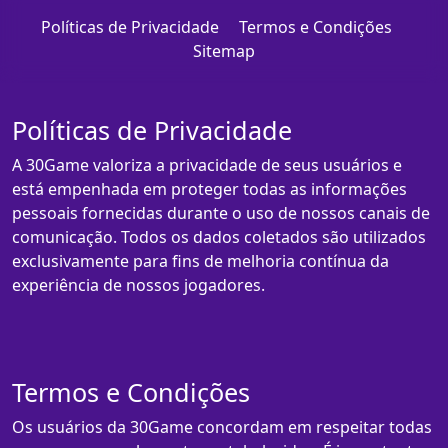
Políticas de Privacidade
Termos e Condições
Sitemap
Políticas de Privacidade
A 30Game valoriza a privacidade de seus usuários e
está empenhada em proteger todas as informações
pessoais fornecidas durante o uso de nossos canais de
comunicação. Todos os dados coletados são utilizados
exclusivamente para fins de melhoria contínua da
experiência de nossos jogadores.
Termos e Condições
Os usuários da 30Game concordam em respeitar todas