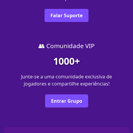
Falar Suporte
👥 Comunidade VIP
1000+
Junte-se a uma comunidade exclusiva de
jogadores e compartilhe experiências!
Entrar Grupo