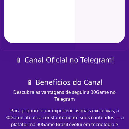
📱 Canal Oficial no Telegram!
📱 Benefícios do Canal
Descubra as vantagens de seguir a 30Game no
Telegram
Para proporcionar experiências mais exclusivas, a
30Game atualiza constantemente seus conteúdos — a
plataforma 30Game Brasil evolui em tecnologia e