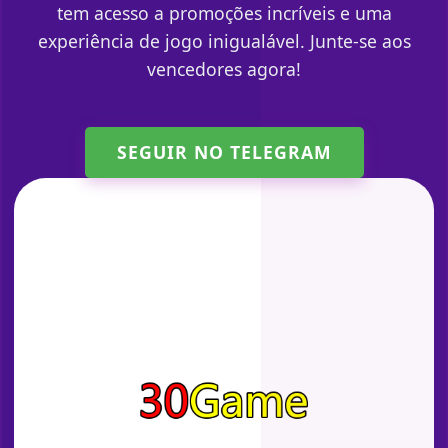
tem acesso a promoções incríveis e uma
experiência de jogo inigualável. Junte-se aos
vencedores agora!
SEGUIR NO TELEGRAM