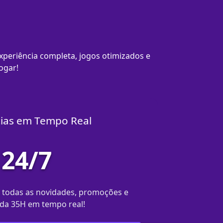
experiência completa, jogos otimizados e
ogar!
cias em Tempo Real
24/7
e todas as novidades, promoções e
 da 35H em tempo real!