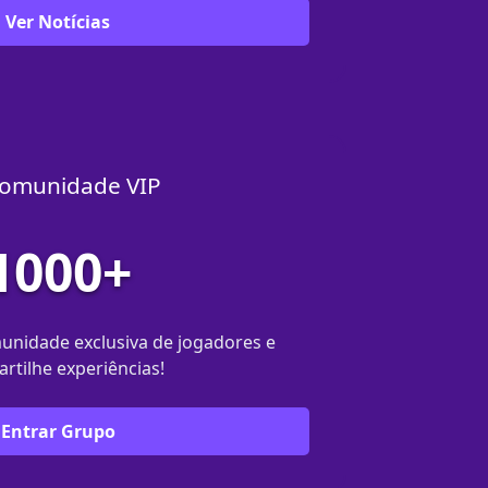
Ver Notícias
Comunidade VIP
1000+
unidade exclusiva de jogadores e
rtilhe experiências!
Entrar Grupo