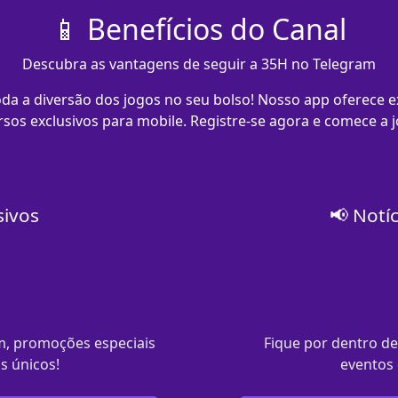
📱 Benefícios do Canal
Descubra as vantagens de seguir a 35H no Telegram
e toda a diversão dos jogos no seu bolso! Nosso app oferece 
rsos exclusivos para mobile. Registre-se agora e comece a j
sivos
📢 Notí
m, promoções especiais
Fique por dentro d
s únicos!
eventos