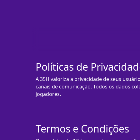
Políticas de Privacida
A 35H valoriza a privacidade de seus usuár
canais de comunicação. Todos os dados cole
jogadores.
Termos e Condições