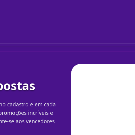
postas
no cadastro e em cada
promoções incríveis e
unte-se aos vencedores