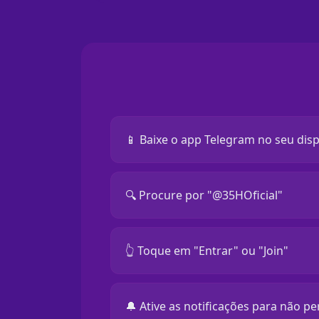
📱 Baixe o app Telegram no seu disp
🔍 Procure por "@35HOficial"
👆 Toque em "Entrar" ou "Join"
🔔 Ative as notificações para não p