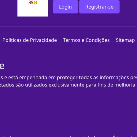
Login
Registrar-se
Políticas de Privacidade
Termos e Condições
Sitemap
de
ios e está empenhada em proteger todas as informações pe
tados são utilizados exclusivamente para fins de melhoria