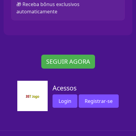
🎁 Receba bônus exclusivos
automaticamente
SEGUIR AGORA
Acessos
Login
Registrar-se