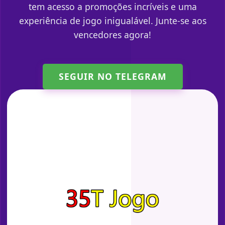
tem acesso a promoções incríveis e uma
experiência de jogo inigualável. Junte-se aos
vencedores agora!
SEGUIR NO TELEGRAM