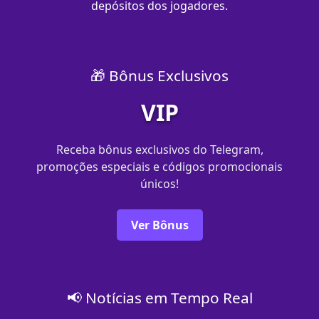
depósitos dos jogadores.
🎁 Bônus Exclusivos
VIP
Receba bônus exclusivos do Telegram,
promoções especiais e códigos promocionais
únicos!
Ver Bônus
📢 Notícias em Tempo Real