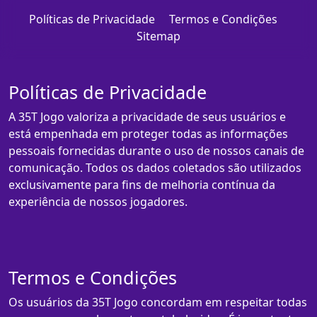
Políticas de Privacidade
Termos e Condições
Sitemap
Políticas de Privacidade
A 35T Jogo valoriza a privacidade de seus usuários e
está empenhada em proteger todas as informações
pessoais fornecidas durante o uso de nossos canais de
comunicação. Todos os dados coletados são utilizados
exclusivamente para fins de melhoria contínua da
experiência de nossos jogadores.
Termos e Condições
Os usuários da 35T Jogo concordam em respeitar todas