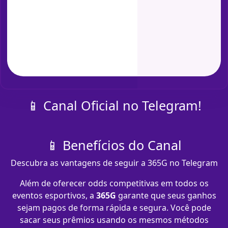
📱 Canal Oficial no Telegram!
📱 Benefícios do Canal
Descubra as vantagens de seguir a 365G no Telegram
Além de oferecer odds competitivas em todos os
eventos esportivos, a
365G
garante que seus ganhos
sejam pagos de forma rápida e segura. Você pode
sacar seus prêmios usando os mesmos métodos