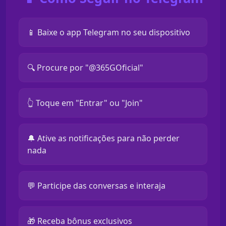
📱 Baixe o app Telegram no seu dispositivo
🔍 Procure por "@365GOficial"
👆 Toque em "Entrar" ou "Join"
🔔 Ative as notificações para não perder
nada
💬 Participe das conversas e interaja
🎁 Receba bônus exclusivos