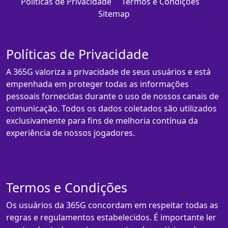
Políticas de Privacidade
Termos e Condições
Sitemap
Políticas de Privacidade
A 365G valoriza a privacidade de seus usuários e está
empenhada em proteger todas as informações
pessoais fornecidas durante o uso de nossos canais de
comunicação. Todos os dados coletados são utilizados
exclusivamente para fins de melhoria contínua da
experiência de nossos jogadores.
Termos e Condições
Os usuários da 365G concordam em respeitar todas as
regras e regulamentos estabelecidos. É importante ler