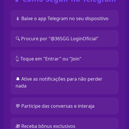
📱 Baixe o app Telegram no seu dispositivo
🔍 Procure por "@365GG LoginOficial"
👆 Toque em "Entrar" ou "Join"
🔔 Ative as notificações para não perder
nada
💬 Participe das conversas e interaja
🎁 Receba bônus exclusivos