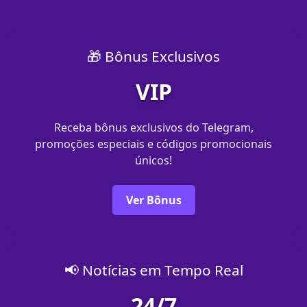
🎁 Bônus Exclusivos
VIP
Receba bônus exclusivos do Telegram,
promoções especiais e códigos promocionais
únicos!
Ver Bônus
📢 Notícias em Tempo Real
24/7