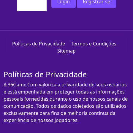
Login
Registrar-se
Políticas de Privacidade
Termos e Condições
Sitemap
Políticas de Privacidade
A 36Game.Com valoriza a privacidade de seus usuários
e está empenhada em proteger todas as informações
pessoais fornecidas durante o uso de nossos canais de
comunicação. Todos os dados coletados são utilizados
exclusivamente para fins de melhoria contínua da
experiência de nossos jogadores.