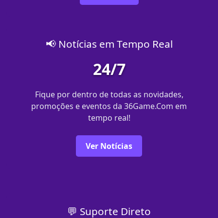
📢 Notícias em Tempo Real
24/7
Fique por dentro de todas as novidades,
promoções e eventos da 36Game.Com em
tempo real!
Ver Notícias
💬 Suporte Direto