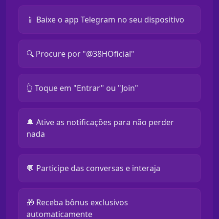
📱 Baixe o app Telegram no seu dispositivo
🔍 Procure por "@38HOficial"
👆 Toque em "Entrar" ou "Join"
🔔 Ative as notificações para não perder
nada
💬 Participe das conversas e interaja
🎁 Receba bônus exclusivos
automaticamente