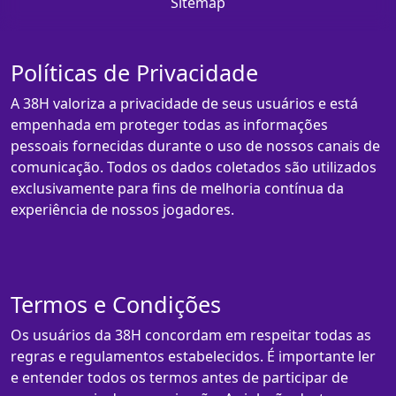
Sitemap
Políticas de Privacidade
A 38H valoriza a privacidade de seus usuários e está
empenhada em proteger todas as informações
pessoais fornecidas durante o uso de nossos canais de
comunicação. Todos os dados coletados são utilizados
exclusivamente para fins de melhoria contínua da
experiência de nossos jogadores.
Termos e Condições
Os usuários da 38H concordam em respeitar todas as
regras e regulamentos estabelecidos. É importante ler
e entender todos os termos antes de participar de