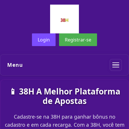
Login
Registrar-se
Menu
📱 38H A Melhor Plataforma
de Apostas
Cadastre-se na 38H para ganhar bônus no
cadastro e em cada recarga. Com a 38H, você tem