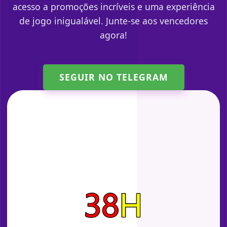
acesso a promoções incríveis e uma experiência
de jogo inigualável. Junte-se aos vencedores
agora!
SEGUIR NO TELEGRAM