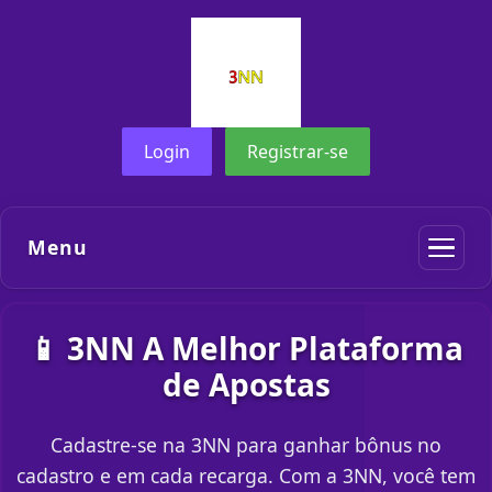
Login
Registrar-se
Menu
📱 3NN A Melhor Plataforma
de Apostas
Cadastre-se na 3NN para ganhar bônus no
cadastro e em cada recarga. Com a 3NN, você tem