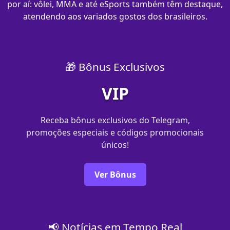
por aí: vôlei, MMA e até eSports também têm destaque,
atendendo aos variados gostos dos brasileiros.
🎁 Bônus Exclusivos
VIP
Receba bônus exclusivos do Telegram,
promoções especiais e códigos promocionais
únicos!
Ver Bônus
📢 Notícias em Tempo Real