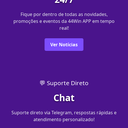
Fique por dentro de todas as novidades,
promoções e eventos da 44Win APP em tempo
real!
Ver Notícias
💬 Suporte Direto
Chat
Suporte direto via Telegram, respostas rápidas e
atendimento personalizado!