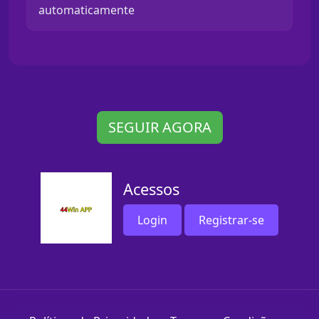
automaticamente
SEGUIR AGORA
Acessos
Login
Registrar-se