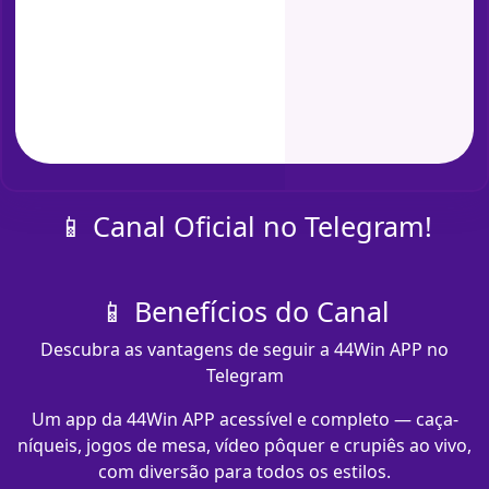
📱 Canal Oficial no Telegram!
📱 Benefícios do Canal
Descubra as vantagens de seguir a 44Win APP no
Telegram
Um app da 44Win APP acessível e completo — caça-
níqueis, jogos de mesa, vídeo pôquer e crupiês ao vivo,
com diversão para todos os estilos.