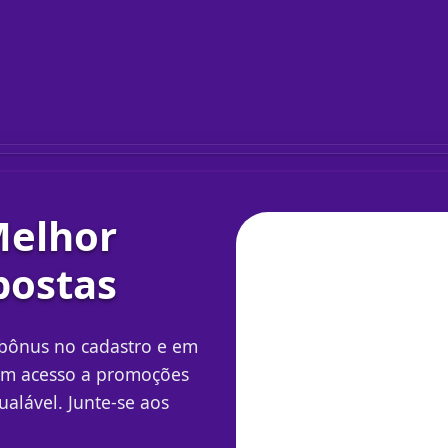
Melhor
postas
 bônus no cadastro e em
tem acesso a promoções
ualável. Junte-se aos