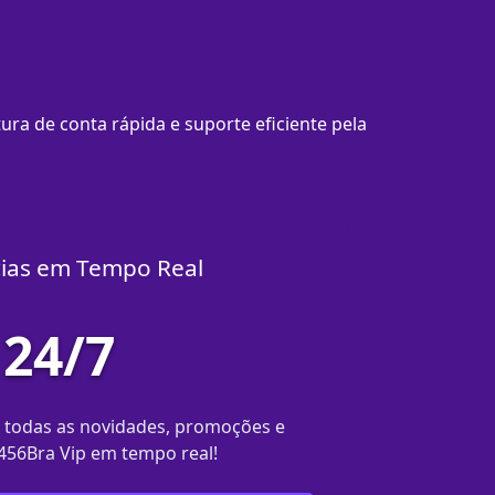
m
ura de conta rápida e suporte eficiente pela
cias em Tempo Real
24/7
e todas as novidades, promoções e
456Bra Vip em tempo real!