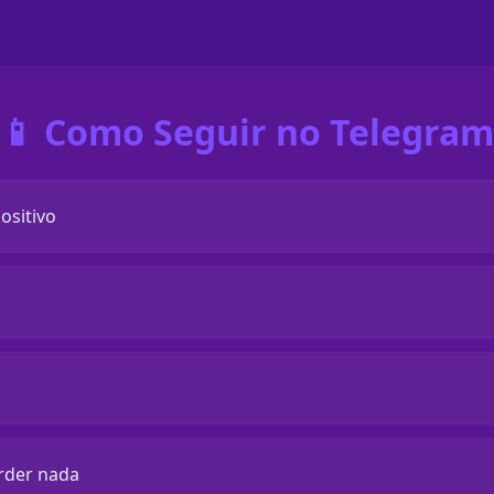
📱 Como Seguir no Telegram
ositivo
erder nada