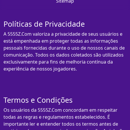
Sitemap
Políticas de Privacidade
A 5555Z.Com valoriza a privacidade de seus usuários e
está empenhada em proteger todas as informações
pessoais fornecidas durante o uso de nossos canais de
comunicação. Todos os dados coletados são utilizados
exclusivamente para fins de melhoria contínua da
experiência de nossos jogadores.
Termos e Condições
Os usuários da 5555Z.Com concordam em respeitar
todas as regras e regulamentos estabelecidos. É
importante ler e entender todos os termos antes de