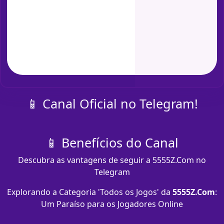
📱 Canal Oficial no Telegram!
📱 Benefícios do Canal
Descubra as vantagens de seguir a 5555Z.Com no
Telegram
Explorando a Categoria 'Todos os Jogos' da
5555Z.Com
:
Um Paraíso para os Jogadores Online