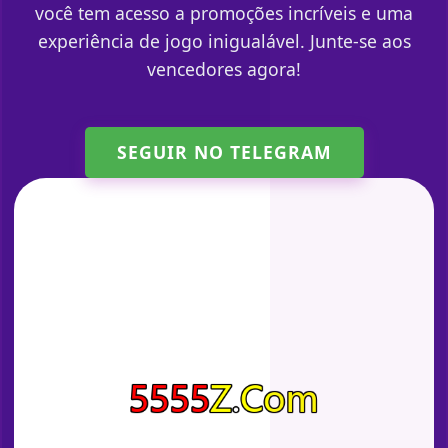
você tem acesso a promoções incríveis e uma
experiência de jogo inigualável. Junte-se aos
vencedores agora!
SEGUIR NO TELEGRAM