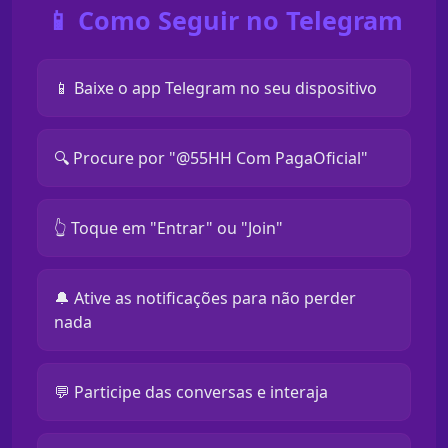
📱 Como Seguir no Telegram
📱 Baixe o app Telegram no seu dispositivo
🔍 Procure por "@55HH Com PagaOficial"
👆 Toque em "Entrar" ou "Join"
🔔 Ative as notificações para não perder
nada
💬 Participe das conversas e interaja