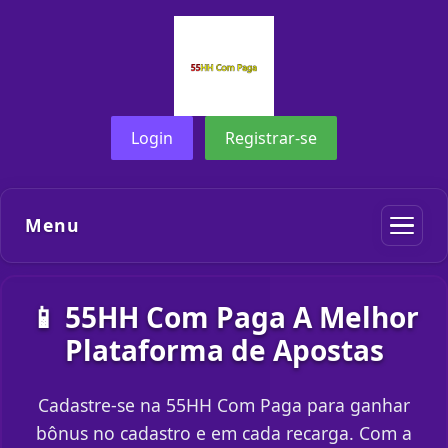
Login
Registrar-se
Menu
📱 55HH Com Paga A Melhor
Plataforma de Apostas
Cadastre-se na 55HH Com Paga para ganhar
bônus no cadastro e em cada recarga. Com a