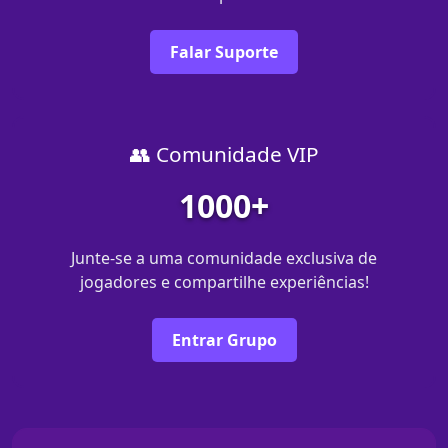
Falar Suporte
👥 Comunidade VIP
1000+
Junte-se a uma comunidade exclusiva de
jogadores e compartilhe experiências!
Entrar Grupo