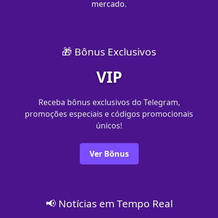
mercado.
🎁 Bônus Exclusivos
VIP
Receba bônus exclusivos do Telegram,
promoções especiais e códigos promocionais
únicos!
Ver Bônus
📢 Notícias em Tempo Real