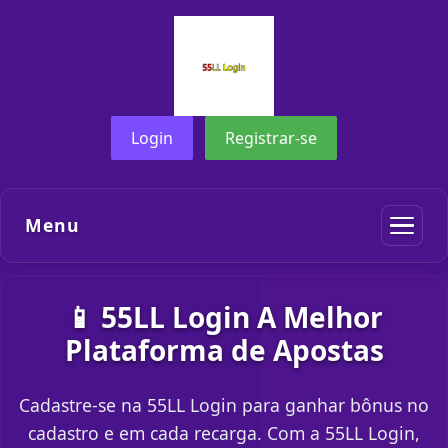
Login
Registrar-se
Menu
📱 55LL Login A Melhor
Plataforma de Apostas
Cadastre-se na 55LL Login para ganhar bônus no
cadastro e em cada recarga. Com a 55LL Login,