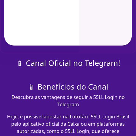
📱 Canal Oficial no Telegram!
📱 Benefícios do Canal
Descubra as vantagens de seguir a 55LL Login no
Telegram
Hoje, é possível apostar na Lotofácil 55LL Login Brasil
pelo aplicativo oficial da Caixa ou em plataformas
autorizadas, como o 55LL Login, que oferece