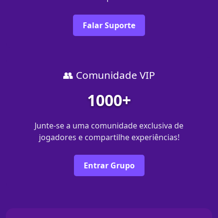
Falar Suporte
👥 Comunidade VIP
1000+
Junte-se a uma comunidade exclusiva de
jogadores e compartilhe experiências!
Entrar Grupo