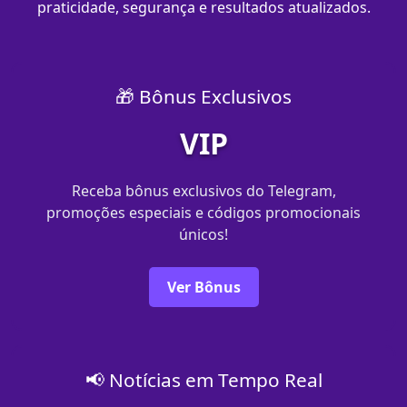
praticidade, segurança e resultados atualizados.
🎁 Bônus Exclusivos
VIP
Receba bônus exclusivos do Telegram,
promoções especiais e códigos promocionais
únicos!
Ver Bônus
📢 Notícias em Tempo Real