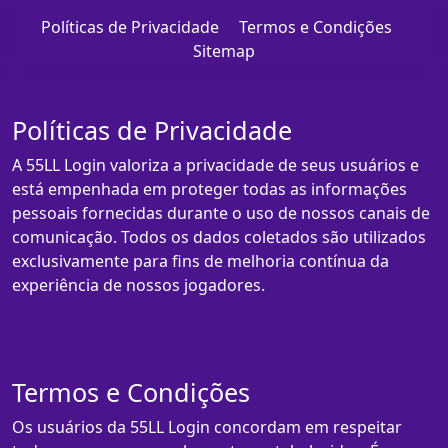
Políticas de Privacidade
Termos e Condições
Sitemap
Políticas de Privacidade
A 55LL Login valoriza a privacidade de seus usuários e
está empenhada em proteger todas as informações
pessoais fornecidas durante o uso de nossos canais de
comunicação. Todos os dados coletados são utilizados
exclusivamente para fins de melhoria contínua da
experiência de nossos jogadores.
Termos e Condições
Os usuários da 55LL Login concordam em respeitar