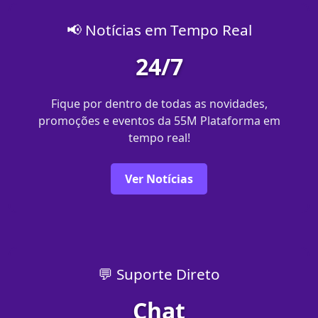
📢 Notícias em Tempo Real
24/7
Fique por dentro de todas as novidades,
promoções e eventos da 55M Plataforma em
tempo real!
Ver Notícias
💬 Suporte Direto
Chat