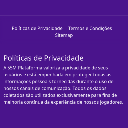
Políticas de Privacidade
Termos e Condições
Sitemap
Políticas de Privacidade
A 55M Plataforma valoriza a privacidade de seus
usuários e está empenhada em proteger todas as
informações pessoais fornecidas durante o uso de
nossos canais de comunicação. Todos os dados
coletados são utilizados exclusivamente para fins de
melhoria contínua da experiência de nossos jogadores.