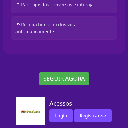
💬 Participe das conversas e interaja
🎁 Receba bônus exclusivos
automaticamente
SEGUIR AGORA
Acessos
Login
Registrar-se