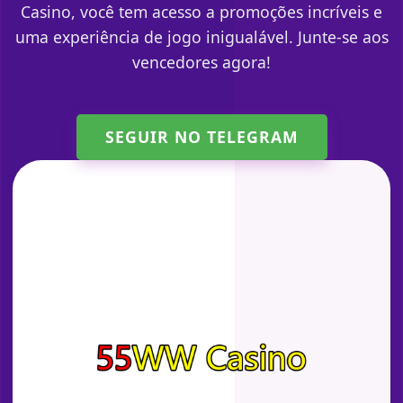
Casino, você tem acesso a promoções incríveis e
uma experiência de jogo inigualável. Junte-se aos
vencedores agora!
SEGUIR NO TELEGRAM