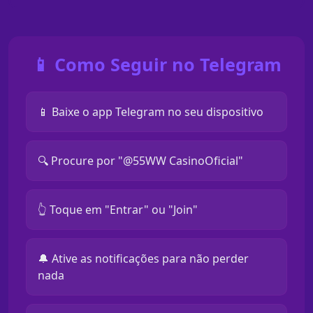
📱 Como Seguir no Telegram
📱 Baixe o app Telegram no seu dispositivo
🔍 Procure por "@55WW CasinoOficial"
👆 Toque em "Entrar" ou "Join"
🔔 Ative as notificações para não perder
nada