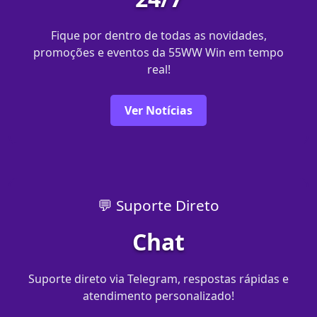
Fique por dentro de todas as novidades,
promoções e eventos da 55WW Win em tempo
real!
Ver Notícias
💬 Suporte Direto
Chat
Suporte direto via Telegram, respostas rápidas e
atendimento personalizado!