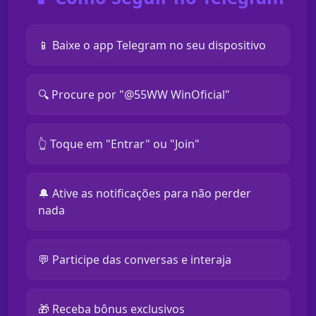
📱 Baixe o app Telegram no seu dispositivo
🔍 Procure por "@55WW WinOficial"
👆 Toque em "Entrar" ou "Join"
🔔 Ative as notificações para não perder
nada
💬 Participe das conversas e interaja
🎁 Receba bônus exclusivos