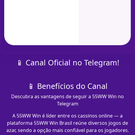
📱 Canal Oficial no Telegram!
📱 Benefícios do Canal
Descubra as vantagens de seguir a 55WW Win no
Telegram
A 55WW Win é líder entre os cassinos online — a
plataforma 55WW Win Brasil reúne diversos jogos de
azar, sendo a opção mais confiável para os jogadores.