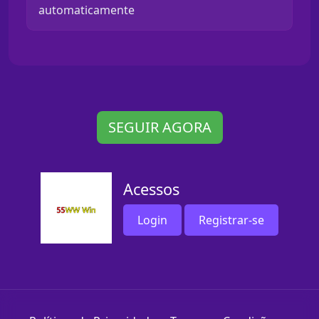
automaticamente
SEGUIR AGORA
Acessos
Login
Registrar-se