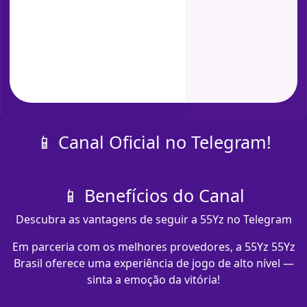
📱 Canal Oficial no Telegram!
📱 Benefícios do Canal
Descubra as vantagens de seguir a 55Yz no Telegram
Em parceria com os melhores provedores, a 55Yz 55Yz
Brasil oferece uma experiência de jogo de alto nível —
sinta a emoção da vitória!