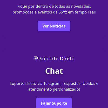
Fique por dentro de todas as novidades,
promoções e eventos da 55Yz em tempo real!
Ver Notícias
💬 Suporte Direto
Chat
Suporte direto via Telegram, respostas rápidas e
atendimento personalizado!
Falar Suporte