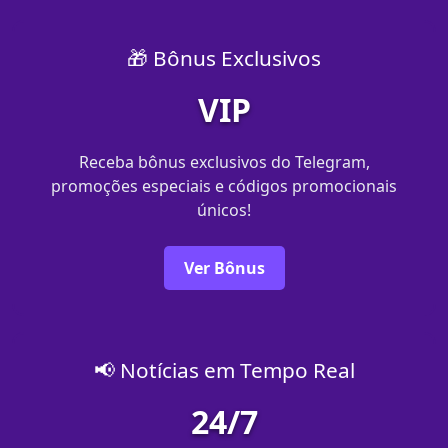
🎁 Bônus Exclusivos
VIP
Receba bônus exclusivos do Telegram,
promoções especiais e códigos promocionais
únicos!
Ver Bônus
📢 Notícias em Tempo Real
24/7