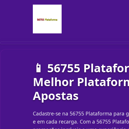
📱 56755 Platafo
Melhor Platafor
Apostas
Cadastre-se na 56755 Plataforma para 
e em cada recarga. Com a 56755 Plataf