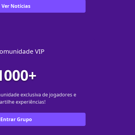
Ver Notícias
Comunidade VIP
1000+
unidade exclusiva de jogadores e
rtilhe experiências!
Entrar Grupo