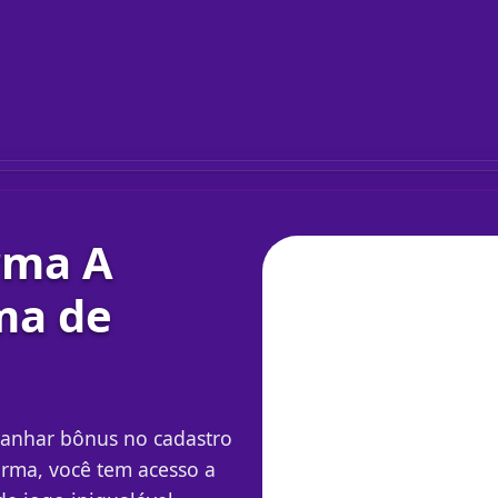
rma A
ma de
ganhar bônus no cadastro
orma, você tem acesso a