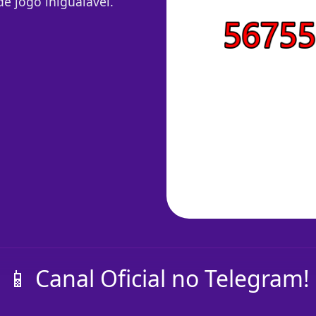
e jogo inigualável.
📱 Canal Oficial no Telegram!