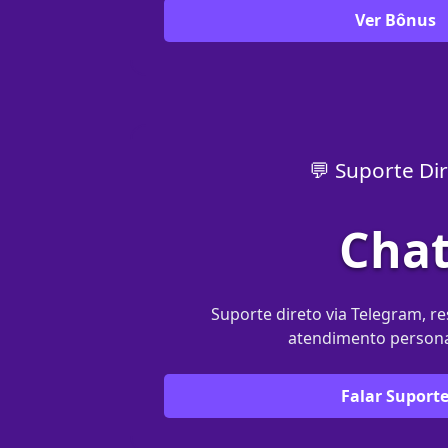
Ver Bônus
💬 Suporte Di
Cha
Suporte direto via Telegram, r
atendimento persona
Falar Suport