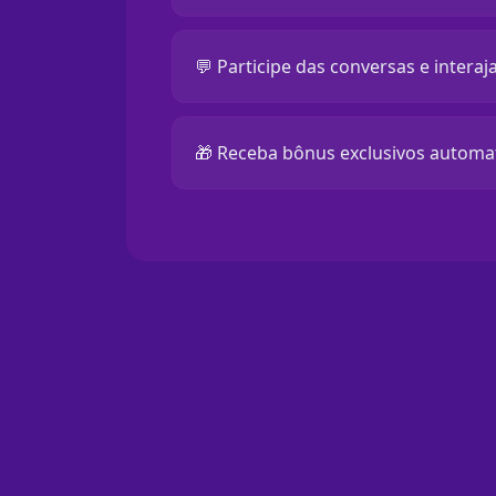
💬 Participe das conversas e interaj
🎁 Receba bônus exclusivos autom