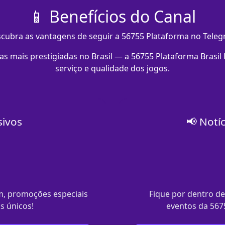
📱 Benefícios do Canal
cubra as vantagens de seguir a 56755 Plataforma no Tele
s mais prestigiadas no Brasil — a 56755 Plataforma Brasil
serviço e qualidade dos jogos.
sivos
📢 Notí
m, promoções especiais
Fique por dentro d
s únicos!
eventos da 567