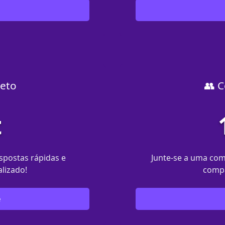
reto
👥 
t
espostas rápidas e
Junte-se a uma com
lizado!
compa
e