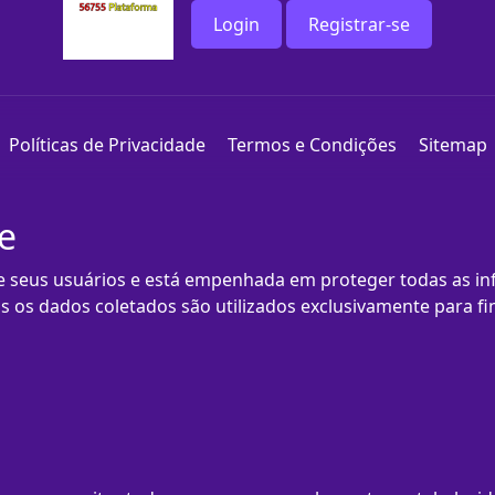
Login
Registrar-se
Políticas de Privacidade
Termos e Condições
Sitemap
de
de seus usuários e está empenhada em proteger todas as i
 os dados coletados são utilizados exclusivamente para fi