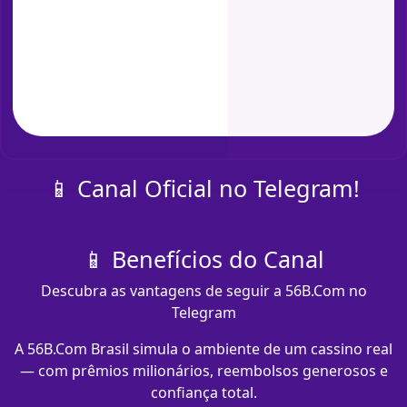
📱 Canal Oficial no Telegram!
📱 Benefícios do Canal
Descubra as vantagens de seguir a 56B.Com no
Telegram
A 56B.Com Brasil simula o ambiente de um cassino real
— com prêmios milionários, reembolsos generosos e
confiança total.