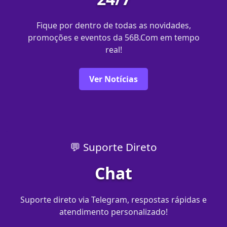
Fique por dentro de todas as novidades,
promoções e eventos da 56B.Com em tempo
real!
Ver Notícias
💬 Suporte Direto
Chat
Suporte direto via Telegram, respostas rápidas e
atendimento personalizado!