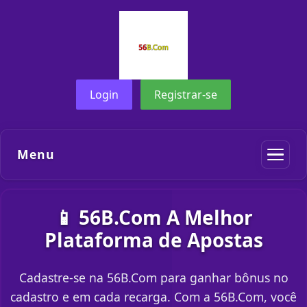
Login
Registrar-se
Menu
📱 56B.Com A Melhor
Plataforma de Apostas
Cadastre-se na 56B.Com para ganhar bônus no
cadastro e em cada recarga. Com a 56B.Com, você