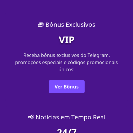
🎁 Bônus Exclusivos
VIP
Receba bônus exclusivos do Telegram,
promoções especiais e códigos promocionais
únicos!
Ver Bônus
📢 Notícias em Tempo Real
24/7