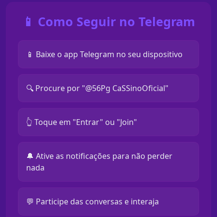
📱 Como Seguir no Telegram
📱 Baixe o app Telegram no seu dispositivo
🔍 Procure por "@56Pg CaSSinoOficial"
👆 Toque em "Entrar" ou "Join"
🔔 Ative as notificações para não perder
nada
💬 Participe das conversas e interaja