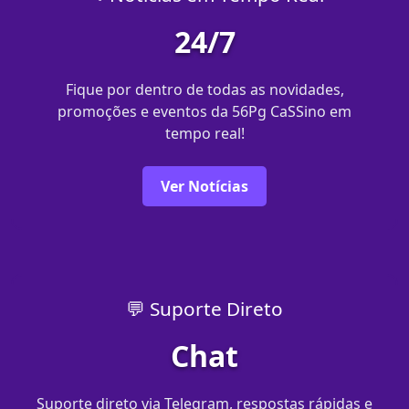
24/7
Fique por dentro de todas as novidades,
promoções e eventos da 56Pg CaSSino em
tempo real!
Ver Notícias
💬 Suporte Direto
Chat
Suporte direto via Telegram, respostas rápidas e