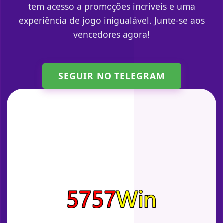
tem acesso a promoções incríveis e uma
experiência de jogo inigualável. Junte-se aos
vencedores agora!
SEGUIR NO TELEGRAM