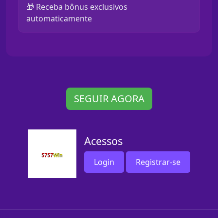
🎁 Receba bônus exclusivos
automaticamente
SEGUIR AGORA
Acessos
Login
Registrar-se