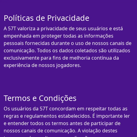
Políticas de Privacidade
A 57T valoriza a privacidade de seus usuários e está
empenhada em proteger todas as informações
pessoais fornecidas durante o uso de nossos canais de
comunicação. Todos os dados coletados são utilizados
exclusivamente para fins de melhoria contínua da
experiência de nossos jogadores.
Termos e Condições
Os usuários da 57T concordam em respeitar todas as
regras e regulamentos estabelecidos. É importante ler
e entender todos os termos antes de participar de
nossos canais de comunicação. A violação destes