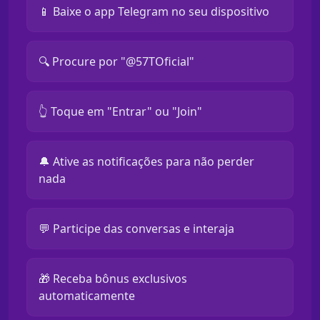
📱 Baixe o app Telegram no seu dispositivo
🔍 Procure por "@57TOficial"
👆 Toque em "Entrar" ou "Join"
🔔 Ative as notificações para não perder
nada
💬 Participe das conversas e interaja
🎁 Receba bônus exclusivos
automaticamente