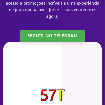
acesso a promoções incríveis e uma experiência
de jogo inigualável. Junte-se aos vencedores
agora!
SEGUIR NO TELEGRAM