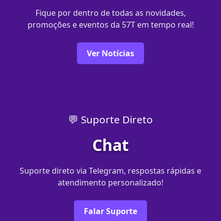
Fique por dentro de todas as novidades,
promoções e eventos da 57T em tempo real!
Ver Notícias
💬 Suporte Direto
Chat
Suporte direto via Telegram, respostas rápidas e
atendimento personalizado!
Falar Suporte