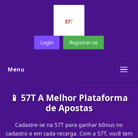
Login
Registrar-se
Menu
📱 57T A Melhor Plataforma
de Apostas
Cadastre-se na 57T para ganhar bônus no
cadastro e em cada recarga. Com a 57T, você tem