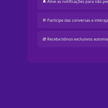
🔔 Ative as notificações para não p
💬 Participe das conversas e interaj
🎁 Receba bônus exclusivos autom