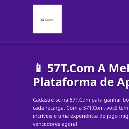
📱 57T.Com A Me
Plataforma de A
Cadastre-se na 57T.Com para ganhar bô
cada recarga. Com a 57T.Com, você tem
incríveis e uma experiência de jogo inig
vencedores agora!