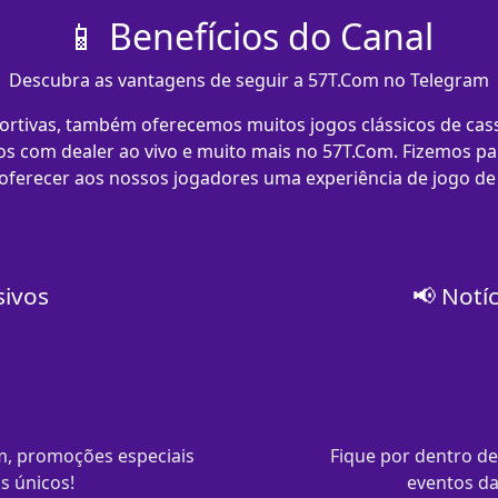
📱 Benefícios do Canal
Descubra as vantagens de seguir a 57T.Com no Telegram
ortivas, também oferecemos muitos jogos clássicos de cas
gos com dealer ao vivo e muito mais no 57T.Com. Fizemos 
oferecer aos nossos jogadores uma experiência de jogo de 
sivos
📢 Notí
m, promoções especiais
Fique por dentro d
s únicos!
eventos da