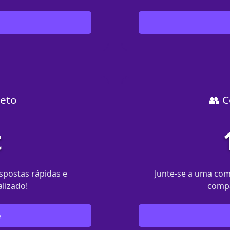
reto
👥 
t
espostas rápidas e
Junte-se a uma com
lizado!
compa
e