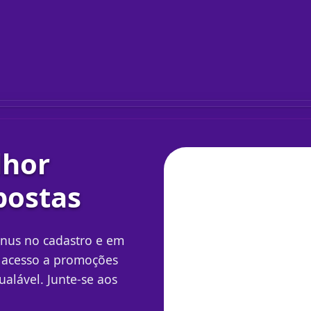
lhor
postas
nus no cadastro e em
 acesso a promoções
ualável. Junte-se aos