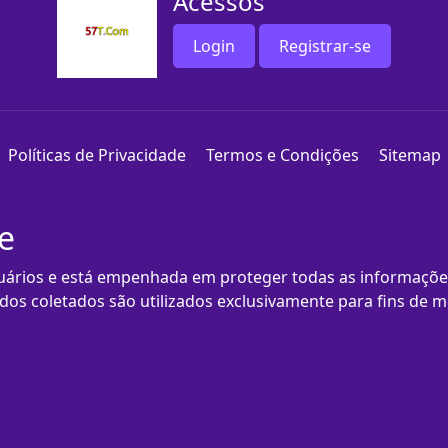
Acessos
Login
Registrar-se
Políticas de Privacidade
Termos e Condições
Sitemap
de
suários e está empenhada em proteger todas as informaçõe
os coletados são utilizados exclusivamente para fins de m