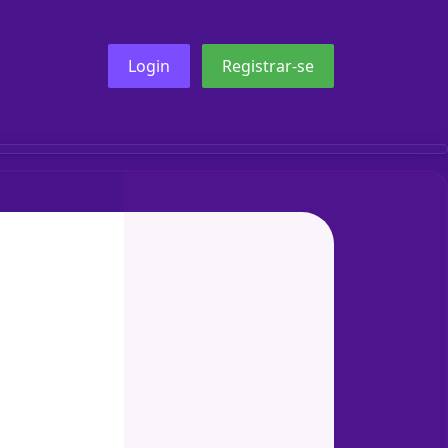
Login
Registrar-se