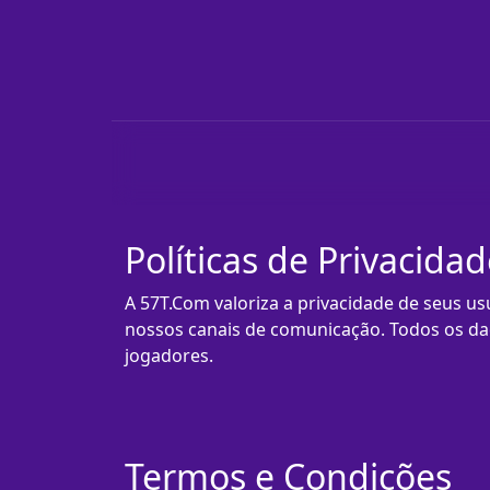
Políticas de Privacida
A 57T.Com valoriza a privacidade de seus u
nossos canais de comunicação. Todos os dad
jogadores.
Termos e Condições