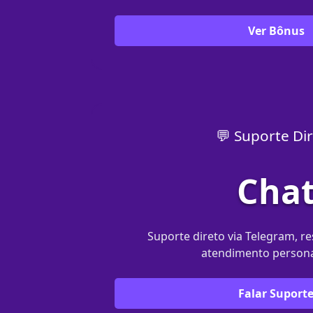
Ver Bônus
💬 Suporte Di
Cha
Suporte direto via Telegram, r
atendimento persona
Falar Suport