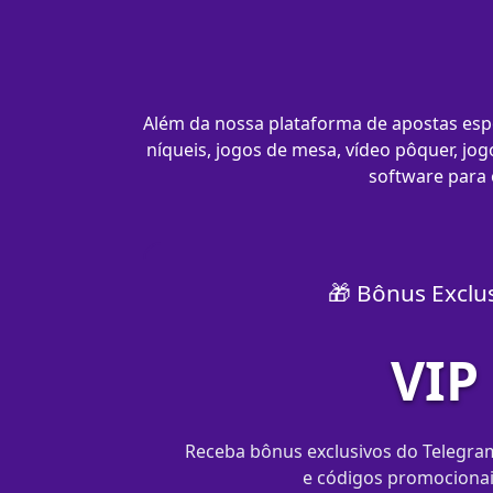
Além da nossa plataforma de apostas esp
níqueis, jogos de mesa, vídeo pôquer, jo
software para 
🎁 Bônus Exclu
VIP
Receba bônus exclusivos do Telegra
e códigos promocionai