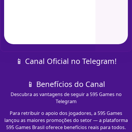
📱 Canal Oficial no Telegram!
📱 Benefícios do Canal
Descubra as vantagens de seguir a 595 Games no
Telegram
Para retribuir o apoio dos jogadores, a 595 Games
lançou as maiores promoções do setor — a plataforma
595 Games Brasil oferece benefícios reais para todos.