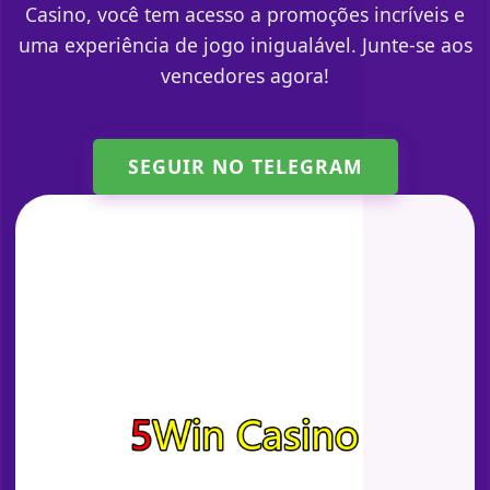
Casino, você tem acesso a promoções incríveis e
uma experiência de jogo inigualável. Junte-se aos
vencedores agora!
SEGUIR NO TELEGRAM