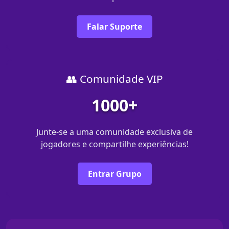
Falar Suporte
👥 Comunidade VIP
1000+
Junte-se a uma comunidade exclusiva de
jogadores e compartilhe experiências!
Entrar Grupo