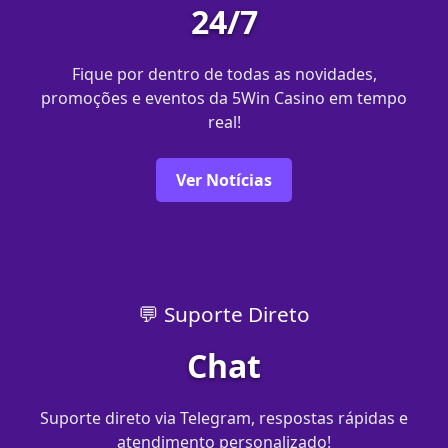
24/7
Fique por dentro de todas as novidades,
promoções e eventos da 5Win Casino em tempo
real!
Ver Notícias
💬 Suporte Direto
Chat
Suporte direto via Telegram, respostas rápidas e
atendimento personalizado!