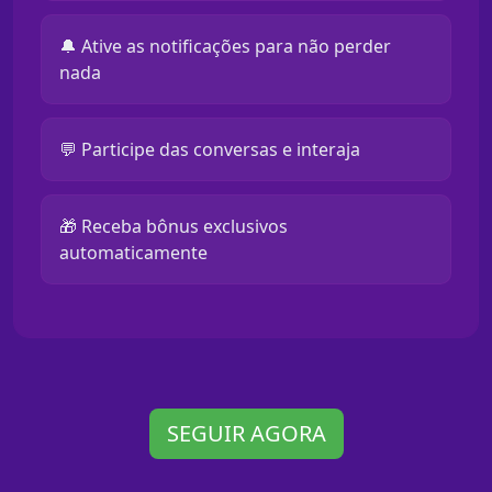
🔔 Ative as notificações para não perder
nada
💬 Participe das conversas e interaja
🎁 Receba bônus exclusivos
automaticamente
SEGUIR AGORA