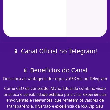
📱 Canal Oficial no Telegram!
📱 Benefícios do Canal
Descubra as vantagens de seguir a 65X Vip no Telegram
Como CEO de conteúdo, Maria Eduarda combina visão
analítica e sensibilidade estética para criar experiências
envolventes e relevantes, que refletem os valores de
transparência, diversão e excelência da 65X Vip. Seu