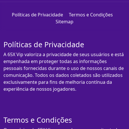
Políticas de Privacidade
Termos e Condições
Sitemap
Políticas de Privacidade
A 65X Vip valoriza a privacidade de seus usuários e está
empenhada em proteger todas as informações
pessoais fornecidas durante o uso de nossos canais de
comunicação. Todos os dados coletados são utilizados
exclusivamente para fins de melhoria contínua da
experiência de nossos jogadores.
Termos e Condições