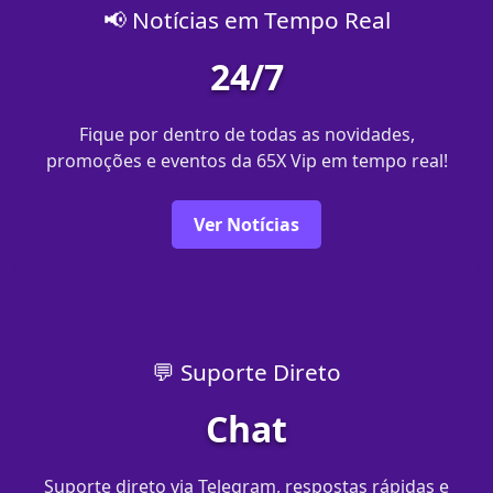
📢 Notícias em Tempo Real
24/7
Fique por dentro de todas as novidades,
promoções e eventos da 65X Vip em tempo real!
Ver Notícias
💬 Suporte Direto
Chat
Suporte direto via Telegram, respostas rápidas e