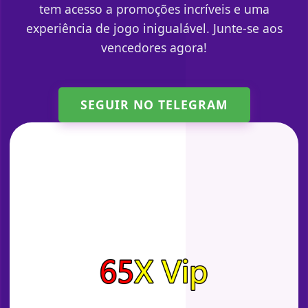
tem acesso a promoções incríveis e uma
experiência de jogo inigualável. Junte-se aos
vencedores agora!
SEGUIR NO TELEGRAM