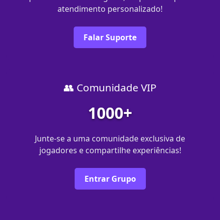
atendimento personalizado!
Falar Suporte
👥 Comunidade VIP
1000+
Junte-se a uma comunidade exclusiva de
jogadores e compartilhe experiências!
Entrar Grupo