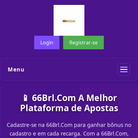
Login
Registrar-se
Menu
📱 66Brl.Com A Melhor
Plataforma de Apostas
Cadastre-se na 66Brl.Com para ganhar bônus no
cadastro e em cada recarga. Com a 66Brl.Com,