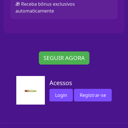
🎁 Receba bônus exclusivos
automaticamente
SEGUIR AGORA
Acessos
Login
Registrar-se