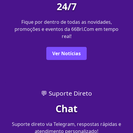
24/7
Fique por dentro de todas as novidades,
promoções e eventos da 66Brl.Com em tempo
real!
Ver Notícias
💬 Suporte Direto
Chat
Suporte direto via Telegram, respostas rápidas e
atendimento personalizado!