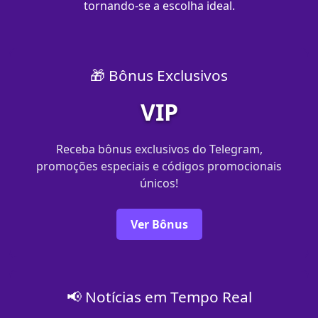
tornando-se a escolha ideal.
🎁 Bônus Exclusivos
VIP
Receba bônus exclusivos do Telegram,
promoções especiais e códigos promocionais
únicos!
Ver Bônus
📢 Notícias em Tempo Real