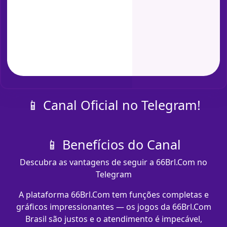
📱 Canal Oficial no Telegram!
📱 Benefícios do Canal
Descubra as vantagens de seguir a 66Brl.Com no
Telegram
A plataforma 66Brl.Com tem funções completas e
gráficos impressionantes — os jogos da 66Brl.Com
Brasil são justos e o atendimento é impecável,