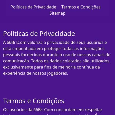
Políticas de Privacidade
Termos e Condições
Sitemap
Políticas de Privacidade
A 66Brl.Com valoriza a privacidade de seus usuários e
está empenhada em proteger todas as informações
pessoais fornecidas durante o uso de nossos canais de
comunicação. Todos os dados coletados são utilizados
exclusivamente para fins de melhoria contínua da
experiência de nossos jogadores.
Termos e Condições
Os usuários da 66Brl.Com concordam em respeitar