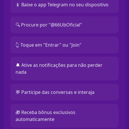
📱 Baixe o app Telegram no seu dispositivo
🔍 Procure por "@66UbOficial"
👆 Toque em "Entrar" ou "Join"
🔔 Ative as notificações para não perder
nada
💬 Participe das conversas e interaja
🎁 Receba bônus exclusivos
automaticamente