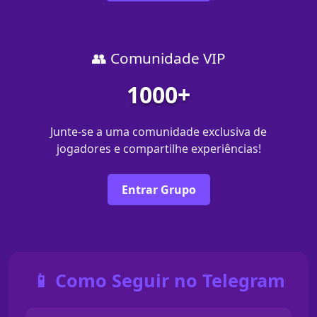
👥 Comunidade VIP
1000+
Junte-se a uma comunidade exclusiva de
jogadores e compartilhe experiências!
Entrar Grupo
📱 Como Seguir no Telegram