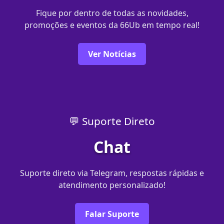
Fique por dentro de todas as novidades,
promoções e eventos da 66Ub em tempo real!
Ver Notícias
💬 Suporte Direto
Chat
Suporte direto via Telegram, respostas rápidas e
atendimento personalizado!
Falar Suporte