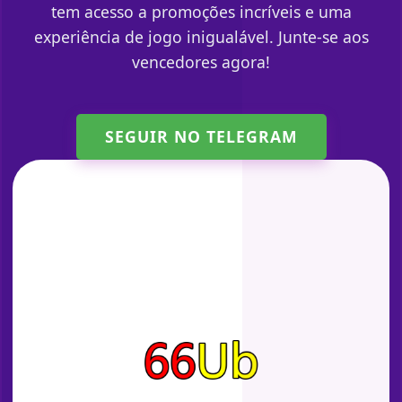
tem acesso a promoções incríveis e uma
experiência de jogo inigualável. Junte-se aos
vencedores agora!
SEGUIR NO TELEGRAM