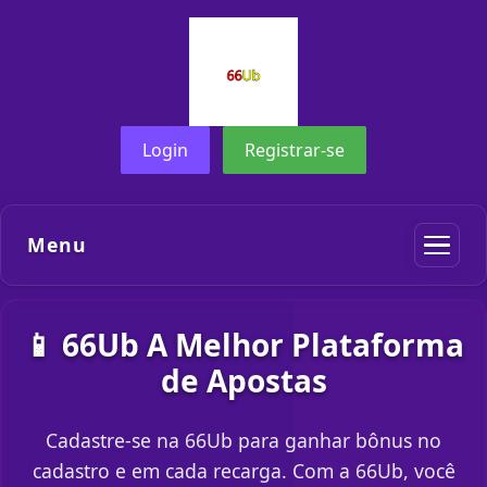
Login
Registrar-se
Menu
📱 66Ub A Melhor Plataforma
de Apostas
Cadastre-se na 66Ub para ganhar bônus no
cadastro e em cada recarga. Com a 66Ub, você