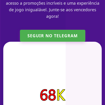
acesso a promoções incríveis e uma experiência
de jogo inigualável. Junte-se aos vencedores
agora!
SEGUIR NO TELEGRAM