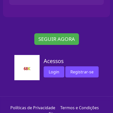
SEGUIR AGORA
Acessos
Login
Registrar-se
Políticas de Privacidade
Termos e Condições