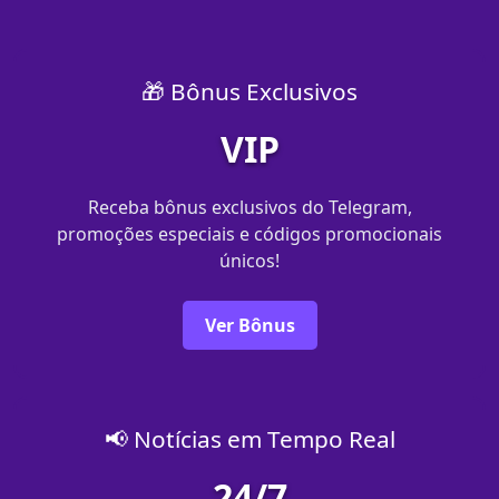
🎁 Bônus Exclusivos
VIP
Receba bônus exclusivos do Telegram,
promoções especiais e códigos promocionais
únicos!
Ver Bônus
📢 Notícias em Tempo Real
24/7