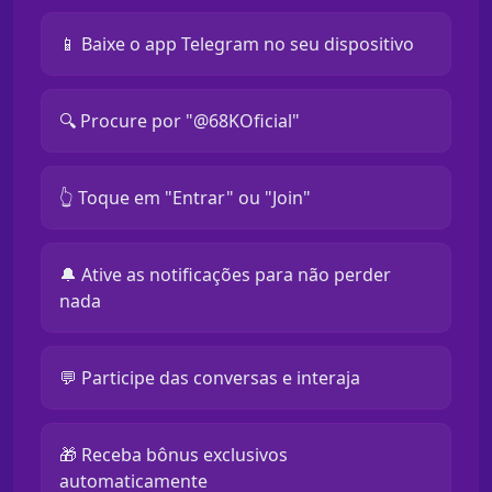
📱 Baixe o app Telegram no seu dispositivo
🔍 Procure por "@68KOficial"
👆 Toque em "Entrar" ou "Join"
🔔 Ative as notificações para não perder
nada
💬 Participe das conversas e interaja
🎁 Receba bônus exclusivos
automaticamente