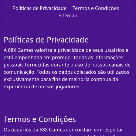
Políticas de Privacidade
Termos e Condições
Sitemap
Políticas de Privacidade
A 68X Games valoriza a privacidade de seus usuários e
está empenhada em proteger todas as informações
pessoais fornecidas durante o uso de nossos canais de
comunicação. Todos os dados coletados são utilizados
exclusivamente para fins de melhoria contínua da
experiência de nossos jogadores.
Termos e Condições
Os usuários da 68X Games concordam em respeitar