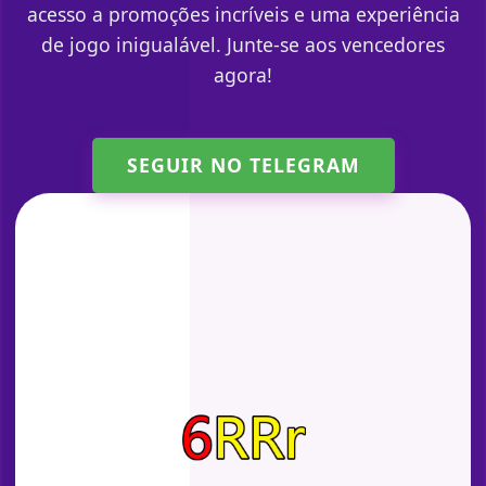
acesso a promoções incríveis e uma experiência
de jogo inigualável. Junte-se aos vencedores
agora!
SEGUIR NO TELEGRAM