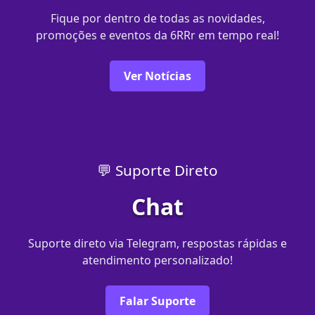
Fique por dentro de todas as novidades,
promoções e eventos da 6RRr em tempo real!
Ver Notícias
💬 Suporte Direto
Chat
Suporte direto via Telegram, respostas rápidas e
atendimento personalizado!
Falar Suporte