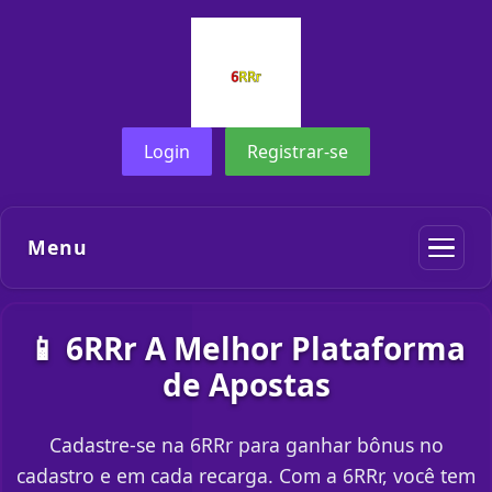
Login
Registrar-se
Menu
📱 6RRr A Melhor Plataforma
de Apostas
Cadastre-se na 6RRr para ganhar bônus no
cadastro e em cada recarga. Com a 6RRr, você tem