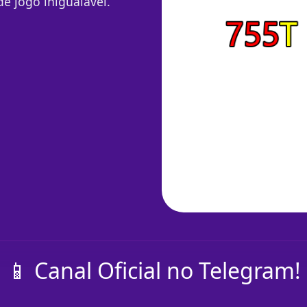
e jogo inigualável.
📱 Canal Oficial no Telegram!