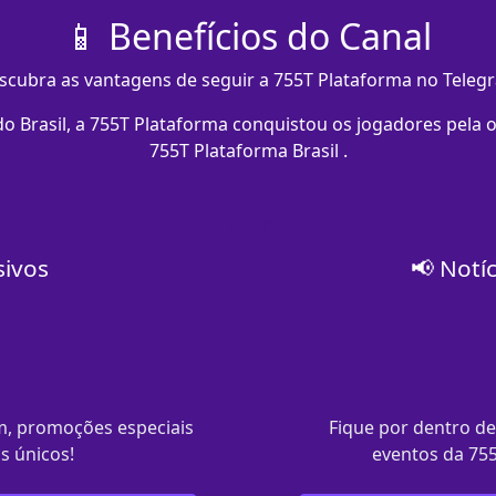
📱 Benefícios do Canal
scubra as vantagens de seguir a 755T Plataforma no Teleg
 Brasil, a 755T Plataforma conquistou os jogadores pela o
755T Plataforma Brasil .
sivos
📢 Notí
m, promoções especiais
Fique por dentro d
s únicos!
eventos da 75