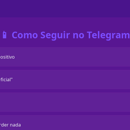
📱 Como Seguir no Telegram
ositivo
icial"
erder nada