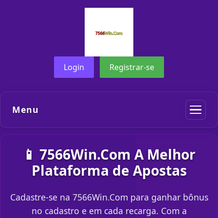
Login
Registrar-se
Menu
📱 7566Win.Com A Melhor
Plataforma de Apostas
Cadastre-se na 7566Win.Com para ganhar bônus
no cadastro e em cada recarga. Com a