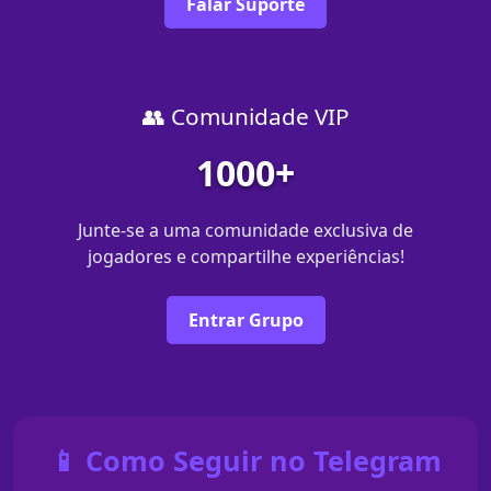
Falar Suporte
👥 Comunidade VIP
1000+
Junte-se a uma comunidade exclusiva de
jogadores e compartilhe experiências!
Entrar Grupo
📱 Como Seguir no Telegram