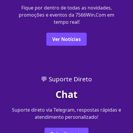
Fique por dentro de todas as novidades,
promoções e eventos da 7566Win.Com em
tempo real!
Ver Notícias
💬 Suporte Direto
Chat
Suporte direto via Telegram, respostas rápidas e
atendimento personalizado!