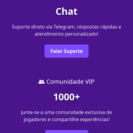
Chat
Suporte direto via Telegram, respostas rápidas e
atendimento personalizado!
Falar Suporte
👥 Comunidade VIP
1000+
Junte-se a uma comunidade exclusiva de
jogadores e compartilhe experiências!