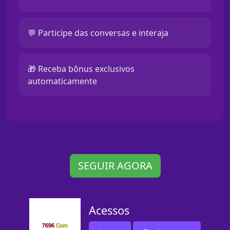
💬 Participe das conversas e interaja
🎁 Receba bônus exclusivos
automaticamente
SEGUIR AGORA
Acessos