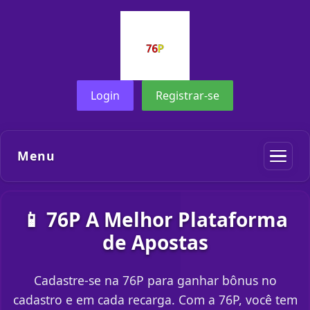
Login
Registrar-se
Menu
📱 76P A Melhor Plataforma
de Apostas
Cadastre-se na 76P para ganhar bônus no
cadastro e em cada recarga. Com a 76P, você tem