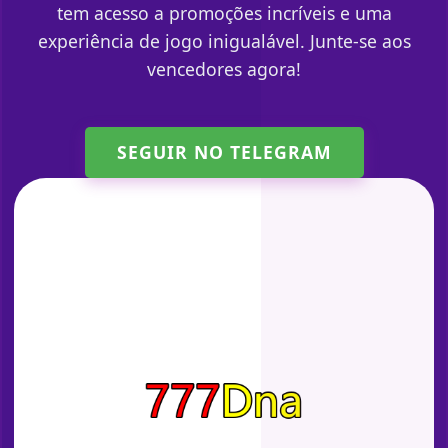
tem acesso a promoções incríveis e uma
experiência de jogo inigualável. Junte-se aos
vencedores agora!
SEGUIR NO TELEGRAM