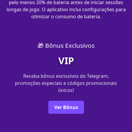
pelo menos 20% de bateria antes de iniciar sessões
longas de jogo. O aplicativo inclui configurações para
otimizar o consumo de bateria.
🎁 Bônus Exclusivos
VIP
Receba bônus exclusivos do Telegram,
promoções especiais e códigos promocionais
únicos!
Ver Bônus