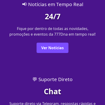
📢 Notícias em Tempo Real
24/7
Fique por dentro de todas as novidades,
promoções e eventos da 777Dna em tempo real!
Ver Notícias
💬 Suporte Direto
Chat
Suporte direto via Telegram, respostas rápidas e