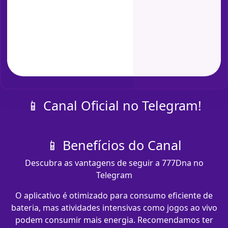
📱 Canal Oficial no Telegram!
📱 Benefícios do Canal
Descubra as vantagens de seguir a 777Dna no
Telegram
O aplicativo é otimizado para consumo eficiente de
bateria, mas atividades intensivas como jogos ao vivo
podem consumir mais energia. Recomendamos ter