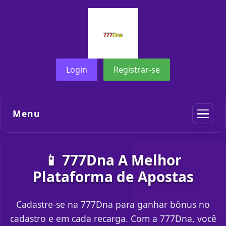
Login
Registrar-se
Menu
📱 777Dna A Melhor
Plataforma de Apostas
Cadastre-se na 777Dna para ganhar bônus no
cadastro e em cada recarga. Com a 777Dna, você