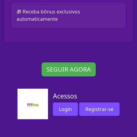
🎁 Receba bônus exclusivos
automaticamente
SEGUIR AGORA
Acessos
Login
Registrar-se