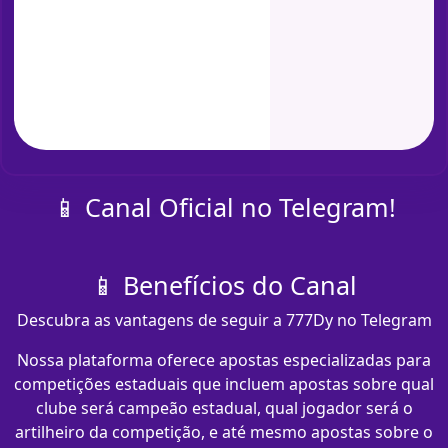
📱 Canal Oficial no Telegram!
📱 Benefícios do Canal
Descubra as vantagens de seguir a 777Dy no Telegram
Nossa plataforma oferece apostas especializadas para
competições estaduais que incluem apostas sobre qual
clube será campeão estadual, qual jogador será o
artilheiro da competição, e até mesmo apostas sobre o