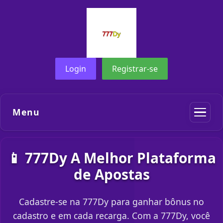
Login
Registrar-se
Menu
📱 777Dy A Melhor Plataforma
de Apostas
Cadastre-se na 777Dy para ganhar bônus no
cadastro e em cada recarga. Com a 777Dy, você