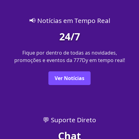
📢 Notícias em Tempo Real
24/7
Fique por dentro de todas as novidades,
promoções e eventos da 777Dy em tempo real!
Ver Notícias
💬 Suporte Direto
Chat