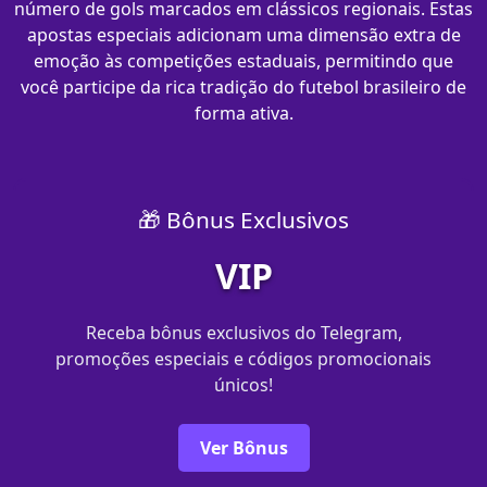
número de gols marcados em clássicos regionais. Estas
apostas especiais adicionam uma dimensão extra de
emoção às competições estaduais, permitindo que
você participe da rica tradição do futebol brasileiro de
forma ativa.
🎁 Bônus Exclusivos
VIP
Receba bônus exclusivos do Telegram,
promoções especiais e códigos promocionais
únicos!
Ver Bônus