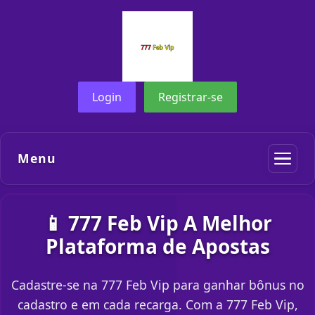
Login
Registrar-se
Menu
📱 777 Feb Vip A Melhor
Plataforma de Apostas
Cadastre-se na 777 Feb Vip para ganhar bônus no
cadastro e em cada recarga. Com a 777 Feb Vip,