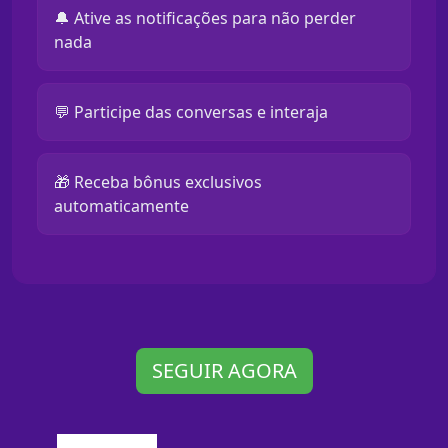
🔔 Ative as notificações para não perder
nada
💬 Participe das conversas e interaja
🎁 Receba bônus exclusivos
automaticamente
SEGUIR AGORA