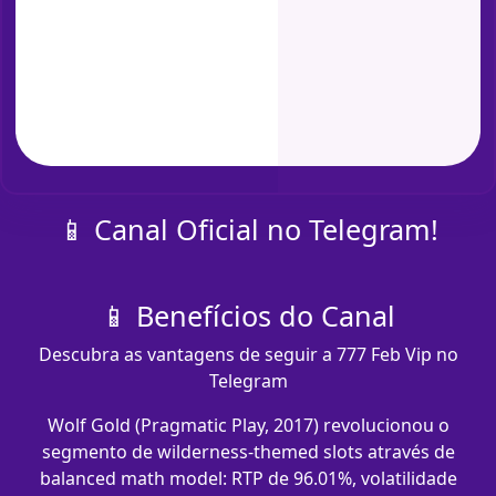
📱 Canal Oficial no Telegram!
📱 Benefícios do Canal
Descubra as vantagens de seguir a 777 Feb Vip no
Telegram
Wolf Gold (Pragmatic Play, 2017) revolucionou o
segmento de wilderness-themed slots através de
balanced math model: RTP de 96.01%, volatilidade