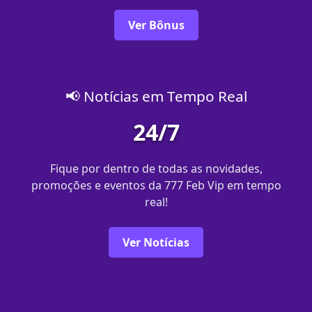
Ver Bônus
📢 Notícias em Tempo Real
24/7
Fique por dentro de todas as novidades,
promoções e eventos da 777 Feb Vip em tempo
real!
Ver Notícias