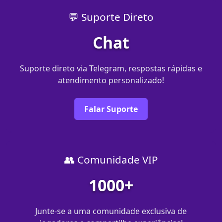
💬 Suporte Direto
Chat
Suporte direto via Telegram, respostas rápidas e
atendimento personalizado!
Falar Suporte
👥 Comunidade VIP
1000+
Junte-se a uma comunidade exclusiva de